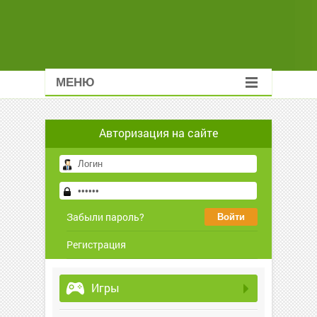
МЕНЮ
Авторизация на сайте
Забыли пароль?
Регистрация
Игры