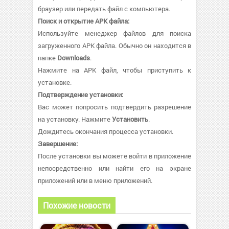
браузер или передать файл с компьютера.
Поиск и открытие APK файла:
Используйте менеджер файлов для поиска
загруженного APK файла. Обычно он находится в
папке
Downloads
.
Нажмите на APK файл, чтобы приступить к
установке.
Подтверждение установки:
Вас может попросить подтвердить разрешение
на установку. Нажмите
Установить
.
Дождитесь окончания процесса установки.
Завершение:
После установки вы можете войти в приложение
непосредственно или найти его на экране
приложений или в меню приложений.
Похожие новости