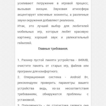
усиливают погружение в игровой процесс,
вызывая эмоции. Звуковая атмосфера
акцентирует ключевые моменты, а различные
звуки окружения добавляют реализма.
Итак, это лучший выбор для любителей
мобильных игр, которые любят красивую
картинку, хороший звук и увлекательный
геймплей.
Главные требования.
1. Размер пустой памяти устройства - 849MB,
очистите память от старых игр, файлов или
программ для комфортного.
2. Операционная система - Android 8+,
рекомендуем проверить параметры вашего
устройства ведь, из-за несоответствия
требованиям, обнаружатся проблемы с
установкой.
3. Популярность - по статистике сервиса она