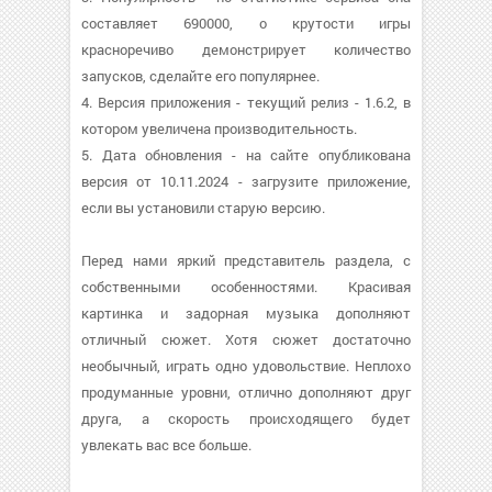
составляет 690000, о крутости игры
красноречиво демонстрирует количество
запусков, сделайте его популярнее.
4. Версия приложения - текущий релиз - 1.6.2, в
котором увеличена производительность.
5. Дата обновления - на сайте опубликована
версия от 10.11.2024 - загрузите приложение,
если вы установили старую версию.
Перед нами яркий представитель раздела, с
собственными особенностями. Красивая
картинка и задорная музыка дополняют
отличный сюжет. Хотя сюжет достаточно
необычный, играть одно удовольствие. Неплохо
продуманные уровни, отлично дополняют друг
друга, а скорость происходящего будет
увлекать вас все больше.