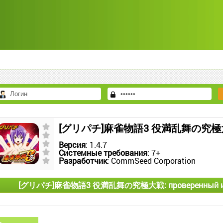
[グリパチ]麻雀物語3 役満乱舞の究極大戦 
Версия
: 1.4.7
Системные требования
: 7+
Разработчик
: CommSeed Corporation
[グリパチ]麻雀物語3 役満乱舞の究極大戦: проверенный источн