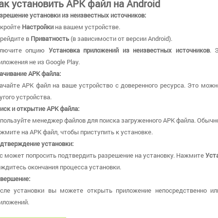
ак установить APK файл на Android
зрешение установки из неизвестных источников:
кройте
Настройки
на вашем устройстве.
рейдите в
Приватность
(в зависимости от версии Android).
ключите опцию
Установка приложений из неизвестных источников
. 
иложения не из Google Play.
ачивание APK файла:
ачайте APK файл на ваше устройство с доверенного ресурса. Это можн
угого устройства.
иск и открытие APK файла:
пользуйте менеджер файлов для поиска загруженного APK файла. Обычно
жмите на APK файл, чтобы приступить к установке.
дтверждение установки:
с может попросить подтвердить разрешение на установку. Нажмите
Уст
ждитесь окончания процесса установки.
вершение:
сле установки вы можете открыть приложение непосредственно ил
иложений.