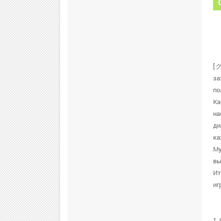
[グ
за
по
К
на
ди
ка
Му
вы
Ит
иг
1.