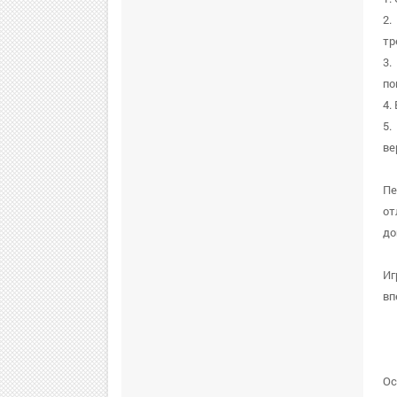
2.
тр
3.
по
4.
5.
ве
Пе
от
до
Иг
вп
Ос