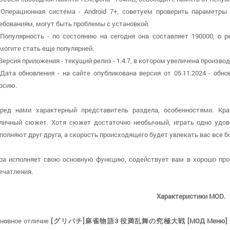
 Операционная система - Android 7+, советуем проверить параметры 
ебованиям, могут быть проблемы с установкой.
 Популярность - по состоянию на сегодня она составляет 190000, о р
могите стать еще популярней.
 Версия приложения - текущий релиз - 1.4.7, в котором увеличена произво
 Дата обновления - на сайте опубликована версия от 05.11.2024 - об
рсию.
ред нами характерный представитель раздела, особенностями. Кр
личный сюжет. Хотя сюжет достаточно необычный, играть одно удов
полняют друг друга, а скорость происходящего будет увлекать вас все б
ра исполняет свою основную функцию, содействует вам в хорошо пр
ечатления.
Характеристики MOD.
новное отличие
[グリパチ]麻雀物語3 役満乱舞の究極大戦 [МОД Меню]