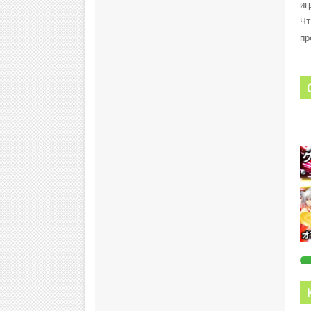
иг
Чт
пр