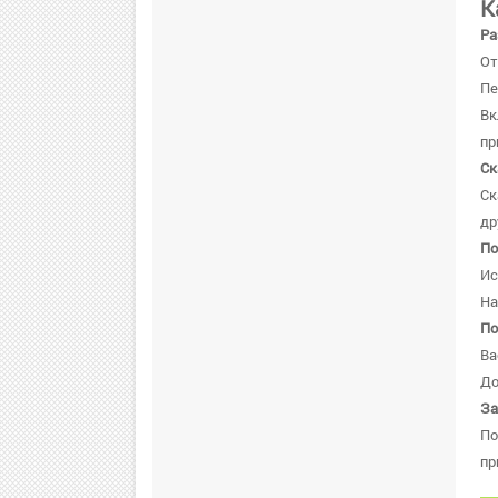
К
Ра
От
Пе
В
пр
Ск
Ск
др
По
Ис
На
По
Ва
До
За
По
пр