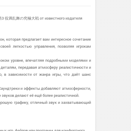
麻雀物語3 役満乱舞の究極大戦 от известного издателя
орая предлагает вам интересное сочетание
своей легкостью управления, позволяя игрокам
ровне, впечатляя подробными моделями и
деталям, передавая атмосферу реалистичности и
о, в зависимости от жанра игры, что даёт шанс
треки и эффекты добавляют атмосферности,
звуков делают её ещё более реалистичной.
хорошую графику, отличный звук и захватывающий
ных игр, файлов или программ для комфортного.