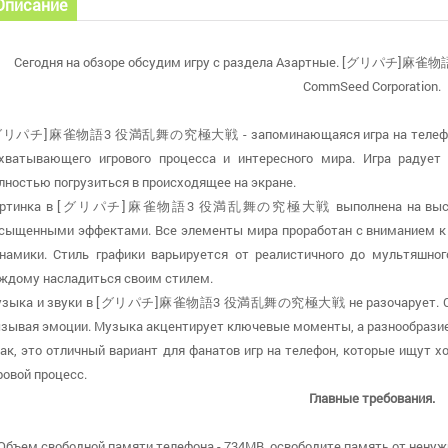
Описание
Сегодня на обзоре обсудим игру с раздела Азартные. [グリパチ]
CommSeed Corporation.
リパチ]麻雀物語3 役満乱舞の究極大戦 - запоминающаяся игра на телефон, кот
хватывающего игрового процесса и интересного мира. Игра радует 
лностью погрузиться в происходящее на экране.
артинка в [グリパチ]麻雀物語3 役満乱舞の究極大戦 выполнена на высоком у
сыщенными эффектами. Все элементы мира проработан с вниманием к 
намики. Стиль графики варьируется от реалистичного до мультяшног
ждому насладиться своим стилем.
зыка и звуки в [グリパチ]麻雀物語3 役満乱舞の究極大戦 не разочарует. Саунд
зывая эмоции. Музыка акцентирует ключевые моменты, а разнообразие 
ак, это отличный вариант для фанатов игр на телефон, которые ищут 
ровой процесс.
Главные требования.
 Объем свободной памяти телефона - 734MB, освободите память от ненуж