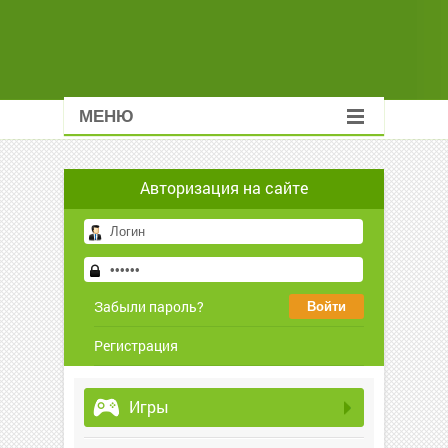
МЕНЮ
Авторизация на сайте
Забыли пароль?
Регистрация
Игры