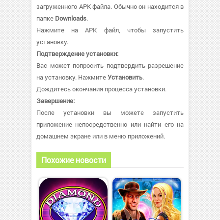
загруженного APK файла. Обычно он находится в
папке
Downloads
.
Нажмите на APK файл, чтобы запустить
установку.
Подтверждение установки:
Вас может попросить подтвердить разрешение
на установку. Нажмите
Установить
.
Дождитесь окончания процесса установки.
Завершение:
После установки вы можете запустить
приложение непосредственно или найти его на
домашнем экране или в меню приложений.
Похожие новости