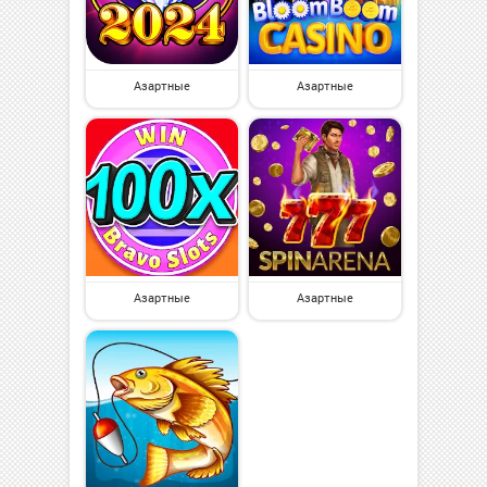
Азартные
Азартные
Азартные
Азартные