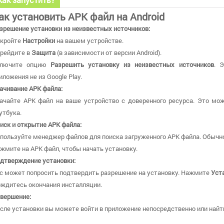
ак установить APK файл на Android
зрешение установки из неизвестных источников:
кройте
Настройки
на вашем устройстве.
рейдите в
Защита
(в зависимости от версии Android).
ключите опцию
Разрешить установку из неизвестных источников
. 
иложения не из Google Play.
ачивание APK файла:
ачайте APK файл на ваше устройство с доверенного ресурса. Это мож
утбука.
иск и открытие APK файла:
пользуйте менеджер файлов для поиска загруженного APK файла. Обычно
жмите на APK файл, чтобы начать установку.
дтверждение установки:
с может попросить подтвердить разрешение на установку. Нажмите
Уст
ждитесь окончания инсталляции.
вершение:
сле установки вы можете войти в приложение непосредственно или найти