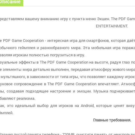
Описание
редставляем вашему вниманию игру с пункта меню Экшен. The PDF Game
ENTERTAINMENT.
e PDF Game Cooperation - интересная игра для смартфонов, которая да
обычного геймплея и разнообразного мира. Эта мобильная игра пораж
зволяя игрокам полностью погрузиться в игру.
зуальные эффекты в The PDF Game Cooperation на высоте, радуя глаз
е элементы мира детально выполнен, передавая атмосферу живого мира
 мультяшного, в зависимости от типа игры, что позволяет каждому игро
уковое сопровождение в The PDF Game Cooperation впечатляет. Атмос
ры, создавая подходящее настроение и эмоции. Музыка подчеркива
бавляют реализма.
ак, это идеальный выбор для игроков на Android, которые ценят виз
ймплей.
Главные требования.
 Размер пустой памяти телефона - 720MB, очистите память от неиспользу