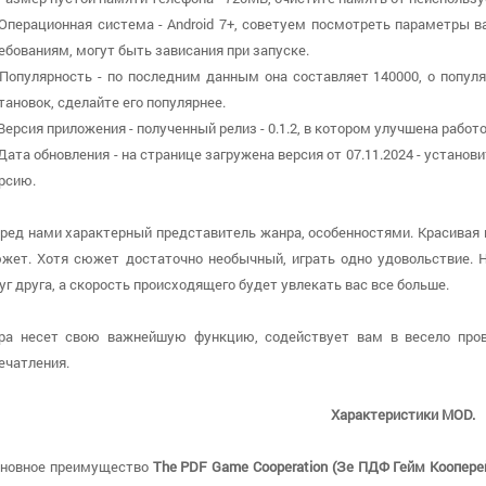
 Операционная система - Android 7+, советуем посмотреть параметры в
ебованиям, могут быть зависания при запуске.
 Популярность - по последним данным она составляет 140000, о попу
тановок, сделайте его популярнее.
 Версия приложения - полученный релиз - 0.1.2, в котором улучшена работ
 Дата обновления - на странице загружена версия от 07.11.2024 - устано
рсию.
ред нами характерный представитель жанра, особенностями. Красивая
жет. Хотя сюжет достаточно необычный, играть одно удовольствие. 
уг друга, а скорость происходящего будет увлекать вас все больше.
ра несет свою важнейшую функцию, содействует вам в весело пров
ечатления.
Характеристики MOD.
новное преимущество
The PDF Game Cooperation (Зе ПДФ Гейм Коопер