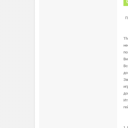
П
Th
не
по
Ви
Вс
до
Зв
иг
до
Ит
ге
1.