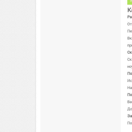
К
Ра
От
Пе
В
пр
Ск
Ск
но
По
Ис
На
По
Ва
До
За
По