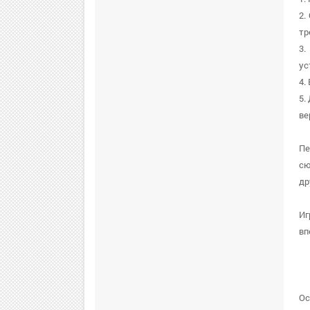
2.
тр
3.
ус
4.
5.
ве
Пе
сю
др
Иг
вп
Ос