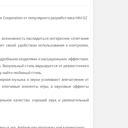
 Cooperation от популярного разработчика MM GZ
ёт возможность насладиться интересное сочетание
ает своей удобством использования и контролем,
 подробными моделями и насыщенными эффектами.
. Визуальный стиль варьируется от реалистичного
ку найти любимый стиль.
ферная музыка и звуки усиливают впечатление от
ет ключевые моменты игры, а звуковые эффекты
уальное качество, хороший звук и увлекательный
емых игр, файлов или программ для корректного.