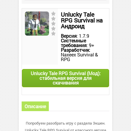
Unlucky Tale
RPG Survival на
Андроид
Версия
: 1.7.9
Системные
требования
: 9+
Разработчик
:
Naxeex Survival &
RPG
Unlucky Tale RPG Survival (Мод):
стабильная версия для
скачивания
Описание
Попробуем разобрать игру с раздела Экшен.
Unlucky Tale RPG Survival от классного автора