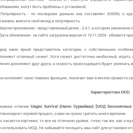
ебованиям, могут быть проблемы с установкой.
 Популярность - по последним данным она составляет 320000, о кр
тановок, внесите свой вклад в популярность.
 Версия приложения - представленный релиз - 2.4.1, в котором увеличена
 Дата обновления - на сайте загружена версия от 10.11.2024 - обновите 
ред нами яркий представитель категории, с собственными особенн
полняют отличный сюжет. Хотя сюжет достаточно необычный, играть о
лично дополняют друг друга, а скорость происходящего будет увлекать в
ра исполняет свою главную функцию, помогает вам в весело провести с
Характеристики MOD.
новное отличие
Mages Survival (Магес Сурвайвал) [МОД Бесконечные 
тимизируют игровой процесс, а вам не нужно тратить много времени.
о касается картинки, то все на отличном уровне, точно так же, как и 
и использовать МОД. Не забывайте посещать наш сайт для установки от