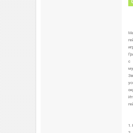
Ma
ге
иг
Гр
с 
му
Зв
ус
ок
Ит
ге
1.
2.