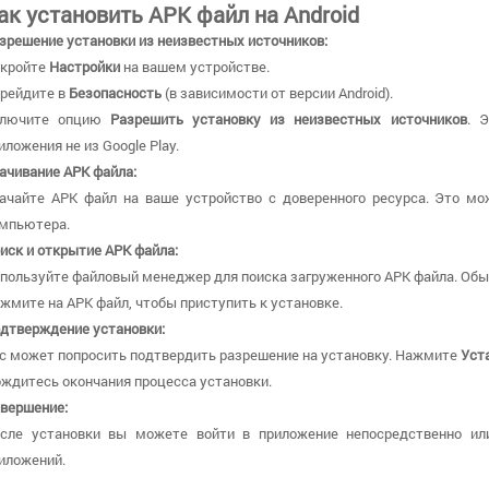
ак установить APK файл на Android
зрешение установки из неизвестных источников:
кройте
Настройки
на вашем устройстве.
рейдите в
Безопасность
(в зависимости от версии Android).
ключите опцию
Разрешить установку из неизвестных источников
. 
иложения не из Google Play.
ачивание APK файла:
ачайте APK файл на ваше устройство с доверенного ресурса. Это мо
мпьютера.
иск и открытие APK файла:
пользуйте файловый менеджер для поиска загруженного APK файла. Обы
жмите на APK файл, чтобы приступить к установке.
дтверждение установки:
с может попросить подтвердить разрешение на установку. Нажмите
Уст
ждитесь окончания процесса установки.
вершение:
сле установки вы можете войти в приложение непосредственно ил
иложений.