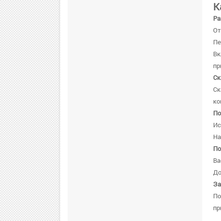
К
Ра
От
Пе
В
пр
Ск
Ск
ко
По
Ис
На
По
Ва
До
За
По
пр