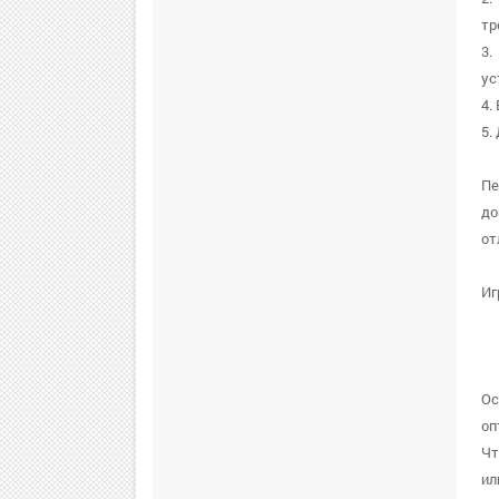
тр
3.
ус
4.
5.
Пе
до
от
Иг
Ос
оп
Чт
ил