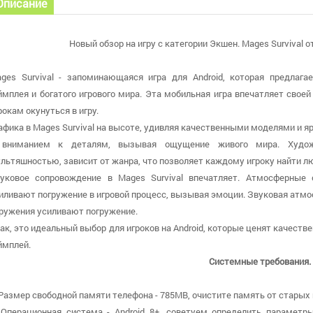
Описание
Новый обзор на игру с категории Экшен. Mages Survival о
ges Survival - запоминающаяся игра для Android, которая предлага
ймплея и богатого игрового мира. Эта мобильная игра впечатляет свое
рокам окунуться в игру.
афика в Mages Survival на высоте, удивляя качественными моделями и 
вниманием к деталям, вызывая ощущение живого мира. Худож
льтяшностью, зависит от жанра, что позволяет каждому игроку найти л
уковое сопровождение в Mages Survival впечатляет. Атмосферные
иливают погружение в игровой процесс, вызывая эмоции. Звуковая атм
ружения усиливают погружение.
ак, это идеальный выбор для игроков на Android, которые ценят качест
ймплей.
Системные требования.
 Размер свободной памяти телефона - 785MB, очистите память от старых 
 Операционная система - Android 8+, советуем определить параметры