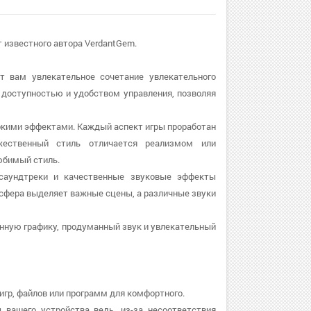
т известного автора VerdantGem.
ет вам увлекательное сочетание увлекательного
й доступностью и удобством управления, позволяя
яркими эффектами. Каждый аспект игры проработан
ественный стиль отличается реализмом или
юбимый стиль.
 саундтреки и качественные звуковые эффекты
осфера выделяет важные сцены, а различные звуки
венную графику, продуманный звук и увлекательный
игр, файлов или программ для комфортного.
 вашего устройства ведь, из-за несоответствия