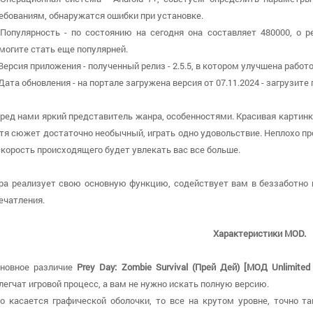
ебованиям, обнаружатся ошибки при установке.
 Популярность - по состоянию на сегодня она составляет 480000, о р
могите стать еще популярней.
 Версия приложения - полученный релиз - 2.5.5, в котором улучшена работ
 Дата обновления - на портале загружена версия от 07.11.2024 - загрузит
ред нами яркий представитель жанра, особенностями. Красивая картин
тя сюжет достаточно необычный, играть одно удовольствие. Неплохо пр
скорость происходящего будет увлекать вас все больше.
ра реализует свою основную функцию, содействует вам в беззаботно 
ечатления.
Характеристики MOD.
новное различие
Prey Day: Zombie Survival (Прей Дей) [МОД Unlimited
легчат игровой процесс, а вам не нужно искать полную версию.
о касается графической оболочки, то все на крутом уровне, точно та