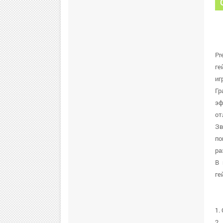
Pr
ге
иг
Гр
эф
от
Зв
по
ра
В 
ге
1.
2.