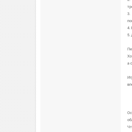
тр
3.
по
4.
5.
Пе
Хо
а 
Иг
вп
Ос
об
Чт