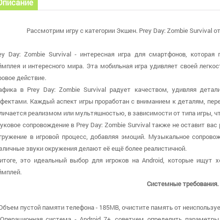
Описание
Рассмотрим игру с категории Экшен. Prey Day: Zombie Survival от
ey Day: Zombie Survival - интересная игра для смартфонов, которая
ймплея и интересного мира. Эта мобильная игра удивляет своей легко
ровое действие.
афика в Prey Day: Zombie Survival радует качеством, удивляя дет
фектами. Каждый аспект игры проработан с вниманием к деталям, пер
личается реализмом или мультяшностью, в зависимости от типа игры, ч
уковое сопровождение в Prey Day: Zombie Survival также не оставит в
гружение в игровой процесс, добавляя эмоций. Музыкальное сопров
зличные звуки окружения делают её ещё более реалистичной.
итоге, это идеальный выбор для игроков на Android, которые ищут 
ймплей.
Системные требования.
 Объем пустой памяти телефона - 185MB, очистите память от неиспользу
 Операционная система - Android 7+, советуем определить параметры