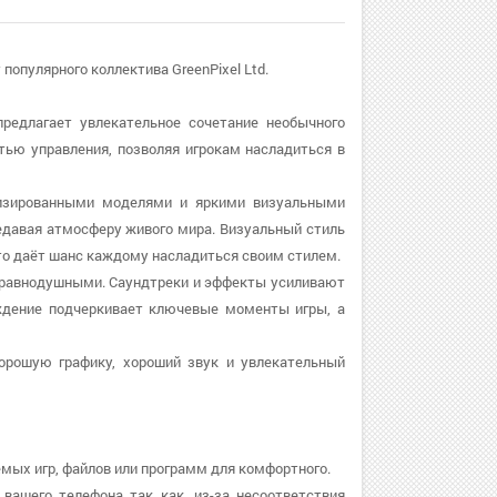
 популярного коллектива GreenPixel Ltd.
 предлагает увлекательное сочетание необычного
стью управления, позволяя игрокам насладиться в
ализированными моделями и яркими визуальными
едавая атмосферу живого мира. Визуальный стиль
то даёт шанс каждому насладиться своим стилем.
ас равнодушными. Саундтреки и эффекты усиливают
ождение подчеркивает ключевые моменты игры, а
хорошую графику, хороший звук и увлекательный
емых игр, файлов или программ для комфортного.
 вашего телефона так как, из-за несоответствия