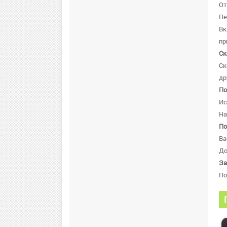
От
Пе
В
пр
Ск
Ск
др
По
Ис
На
По
Ва
До
За
По