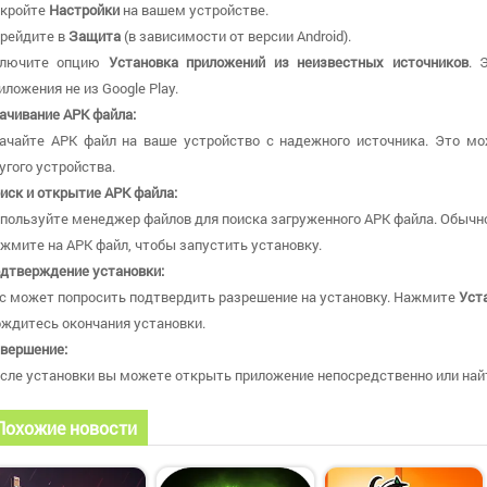
кройте
Настройки
на вашем устройстве.
рейдите в
Защита
(в зависимости от версии Android).
ключите опцию
Установка приложений из неизвестных источников
. 
иложения не из Google Play.
ачивание APK файла:
ачайте APK файл на ваше устройство с надежного источника. Это мо
угого устройства.
иск и открытие APK файла:
пользуйте менеджер файлов для поиска загруженного APK файла. Обычно
жмите на APK файл, чтобы запустить установку.
дтверждение установки:
с может попросить подтвердить разрешение на установку. Нажмите
Уст
ждитесь окончания установки.
вершение:
сле установки вы можете открыть приложение непосредственно или найт
Похожие новости