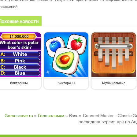
иложений.
Похожие новости
Викторины
Викторины
Музыкальные
Gamescave.ru
»
Головоломки
» Взлом Connect Master - Classic G
последняя версия apk на А