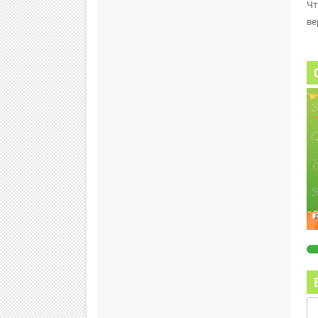
Чт
ве