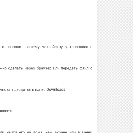
Это позволит вашему устройству устанавливать
жно сделать через браузер или передать файл с
чно он находится в папке
Downloads
.
ановить
.
или найти его на домашнем экране или в меню