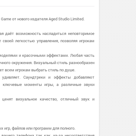
 Game от нового издателя Aged Studio Limited.
рая даёт возможность насладиться неповторимое
т своей легкостью управления, позволяя игрокам
и моделями и красочными эффектами. Любая часть
ичного окружения. Визуальный стиль разнообразен
яет всем игрокам выбрать стиль по душе.
о удивляет. Саундтреки и эффекты добавляют
ет ключевые моменты игры, а различные звуки
 ценят визуальное качество, отличный звук и
х игр, файлов или программ для полного.
 вашего телефона так как, из-за несоответствия