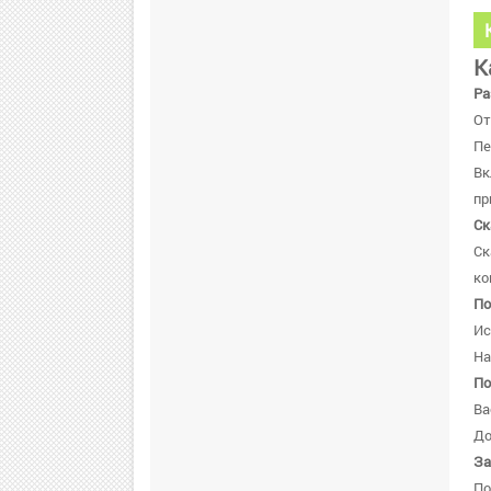
К
Ра
От
Пе
В
пр
Ск
Ск
ко
По
Ис
На
По
Ва
До
За
По