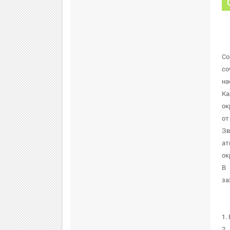
Co
со
на
Ка
ок
от
Зв
ат
ок
В 
за
1.
2.