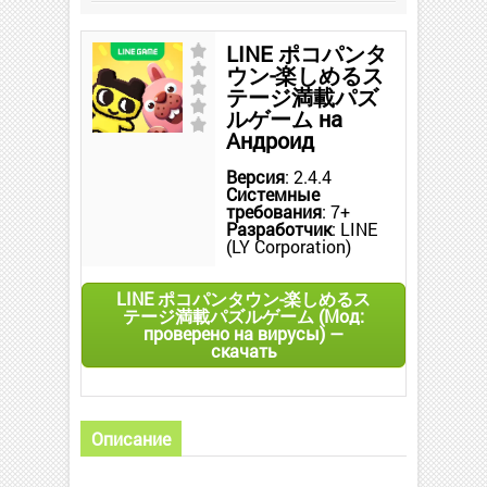
LINE ポコパンタ
ウン-楽しめるス
テージ満載パズ
ルゲーム на
Андроид
Версия
: 2.4.4
Системные
требования
: 7+
Разработчик
: LINE
(LY Corporation)
LINE ポコパンタウン-楽しめるス
テージ満載パズルゲーム (Мод:
проверено на вирусы) —
скачать
Описание