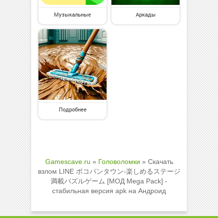
Музыкальные
Аркады
Подробнее
Gamescave.ru
»
Головоломки
» Скачать
взлом LINE ポコパンタウン-楽しめるステージ
満載パズルゲーム [МОД Mega Pack] -
стабильная версия apk на Андроид