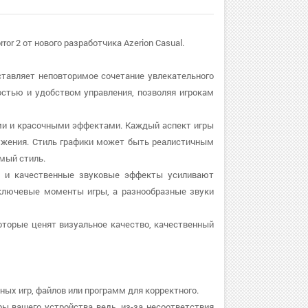
ror 2 от нового разработчика Azerion Casual.
едоставляет неповторимое сочетание увлекательного
остью и удобством управления, позволяя игрокам
лями и красочными эффектами. Каждый аспект игры
ружения. Стиль графики может быть реалистичным
мый стиль.
еки и качественные звуковые эффекты усиливают
 ключевые моменты игры, а разнообразные звуки
оторые ценят визуальное качество, качественный
ных игр, файлов или программ для корректного.
ры вашего устройства ведь, из-за несоответствия