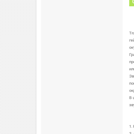
Tr
ге
ок
Гр
пр
ил
Зв
по
ок
В 
зв
1.
2.