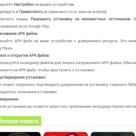
кройте
Настройки
на вашем устройстве.
рейдите в
Приватность
(в зависимости от версии Android).
ключите опцию
Разрешить установку из неизвестных источников
. 
иложения не из Google Play.
ачивание APK файла:
ачайте APK файл на ваше устройство с доверенного ресурса. Это мож
утбука.
иск и открытие APK файла:
пользуйте менеджер файлов для поиска загруженного APK файла. Обычно
жмите на APK файл, чтобы приступить к установке.
дтверждение установки:
с может попросить подтвердить разрешение на установку. Нажмите
Уст
ждитесь окончания установки.
вершение:
сле установки вы можете запустить приложение непосредственно или най
Похожие новости