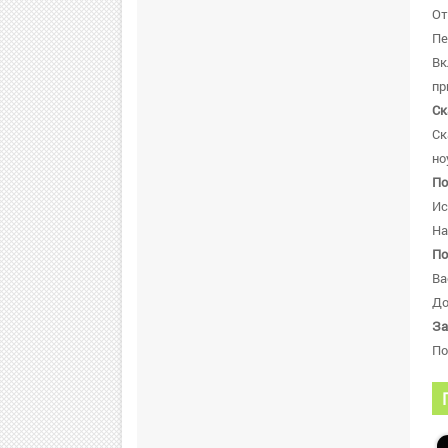
От
Пе
В
пр
Ск
Ск
но
По
Ис
На
По
Ва
До
За
По