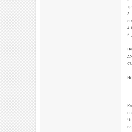
тр
3.
ег
4.
5.
Пе
до
от
Иг
Кл
во
Чт
ве