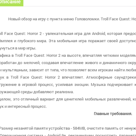
Описание
Новый обзор на игру с пункта меню Головоломки. Troll Face Quest: Hor
oll Face Quest: Horror 2 - увлекательная игра для Android, которая пр
ймплея и глубокого мира. Эта мобильная игра поражает своей доступн
унуться в мир игры.
афика в Troll Face Quest: Horror 2 на высоте, впечатляя четкими моде
оработан до мелочей, создавая впечатление живого и динамичного ок
и мультяшным, зависит от типа, что позволяет всем игрокам найти люби
ук в Troll Face Quest: Horror 2 впечатляет. Атмосферные саундтр
гружение в игровой процесс, усиливая эмоции. Музыка подчеркивает
ружающей среды добавляют реализма.
целом, это отличный вариант для ценителей мобильных развлечений, к
ук и интересный процесс.
Главные требования.
 Размер незанятой памяти устройства - 584MB, очистите память от ненуж
 Операционная система - Android 9+, рекомендуем посмотреть парамет