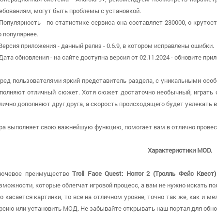
ебованиям, могут быть проблемы с установкой.
 Популярность - по статистике сервиса она составляет 230000, о крутос
о популярнее.
 Версия приложения - данный релиз - 0.6.9, в котором исправлены ошибки.
 Дата обновления - на сайте доступна версия от 02.11.2024 - обновите п
ред пользователями яркий представитель раздела, с уникальными особ
полняют отличный сюжет. Хотя сюжет достаточно необычный, играть о
лично дополняют друг друга, а скорость происходящего будет увлекать в
ра выполняет свою важнейшую функцию, помогает вам в отлично провест
Характеристики MOD.
ючевое преимущество
Troll Face Quest: Horror 2 (Тролль Фейс Кве
зможности, которые облегчат игровой процесс, а вам не нужно искать п
о касается картинки, то все на отличном уровне, точно так же, как и м
рсию или установить МОД. Не забывайте открывать наш портал для обн