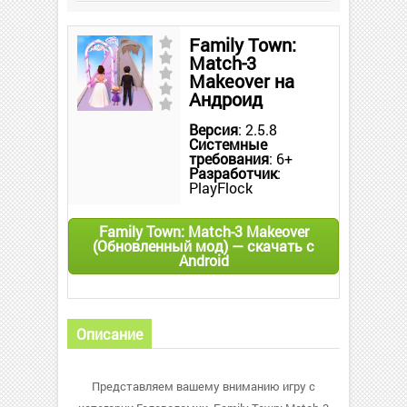
Family Town:
Match-3
Makeover на
Андроид
Версия
: 2.5.8
Системные
требования
: 6+
Разработчик
:
PlayFlock
Family Town: Match-3 Makeover
(Обновленный мод) — скачать с
Android
Описание
Представляем вашему вниманию игру с