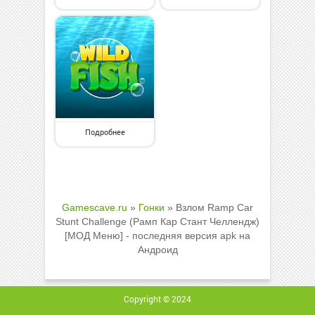
Подробнее
Gamescave.ru
»
Гонки
» Взлом Ramp Car
Stunt Challenge (Рамп Кар Стант Челлендж)
[МОД Меню] - последняя версия apk на
Андроид
Copyright © 2024