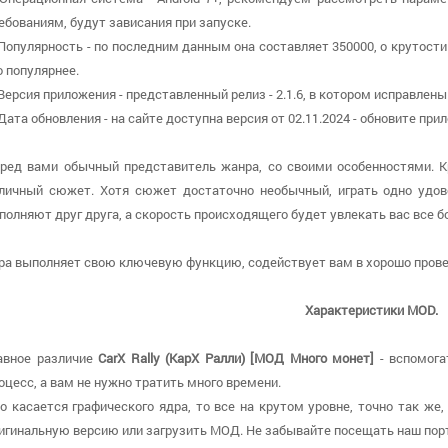
ебованиям, будут зависания при запуске.
 Популярность - по последним данным она составляет 350000, о крутост
о популярнее.
 Версия приложения - представленный релиз - 2.1.6, в котором исправлены
 Дата обновления - на сайте доступна версия от 02.11.2024 - обновите пр
ред вами обычный представитель жанра, со своими особенностями. 
личный сюжет. Хотя сюжет достаточно необычный, играть одно удов
полняют друг друга, а скорость происходящего будет увлекать вас все б
ра выполняет свою ключевую функцию, содействует вам в хорошо провес
Характеристики MOD.
авное различие
CarX Rally (КарХ Ралли) [МОД Много монет]
- вспомога
оцесс, а вам не нужно тратить много времени.
о касается графического ядра, то все на крутом уровне, точно так же,
игинальную версию или загрузить МОД. Не забывайте посещать наш порт