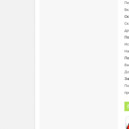
Пе
Вк
Ск
Ск
др
По
Ис
На
По
Ва
До
За
По
пр