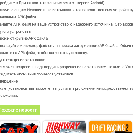
рейдите в
Приватность
(в зависимости от версии Android).
лючите опцию
Неизвестные источники
. Это позволит вашему устройству
ачивание APK файла:
ачайте APK файл на ваше устройство с надежного источника. Это можн
угого устройства.
иск и открытие APK файла:
пользуйте менеджер файлов для поиска загруженного APK файла. Обычно
жмите на APK файл, чтобы запустить установку.
дтверждение установки:
с может попросить подтвердить разрешение на установку. Нажмите
Уст
ждитесь окончания процесса установки.
вершение:
сле установки вы можете запустить приложение непосредственно и
иложений.
Похожие новости