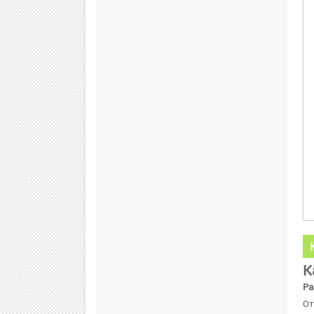
К
Ра
От