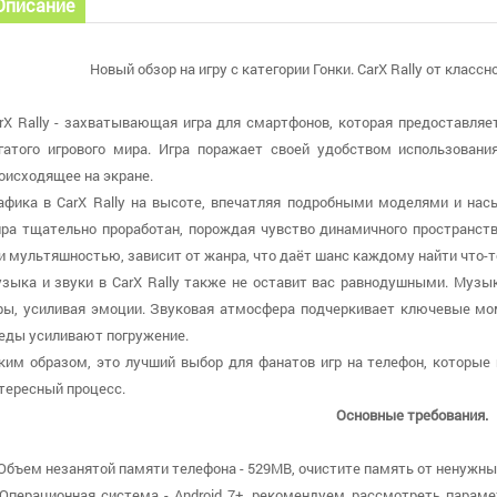
Описание
Новый обзор на игру с категории Гонки. CarX Rally от классно
rX Rally - захватывающая игра для смартфонов, которая предоставляе
гатого игрового мира. Игра поражает своей удобством использовани
оисходящее на экране.
афика в CarX Rally на высоте, впечатляя подробными моделями и н
ра тщательно проработан, порождая чувство динамичного пространст
и мультяшностью, зависит от жанра, что даёт шанс каждому найти что-то
зыка и звуки в CarX Rally также не оставит вас равнодушными. Музы
ры, усиливая эмоции. Звуковая атмосфера подчеркивает ключевые м
еды усиливают погружение.
ким образом, это лучший выбор для фанатов игр на телефон, которые 
тересный процесс.
Основные требования.
 Объем незанятой памяти телефона - 529MB, очистите память от ненужных
 Операционная система - Android 7+, рекомендуем рассмотреть параме