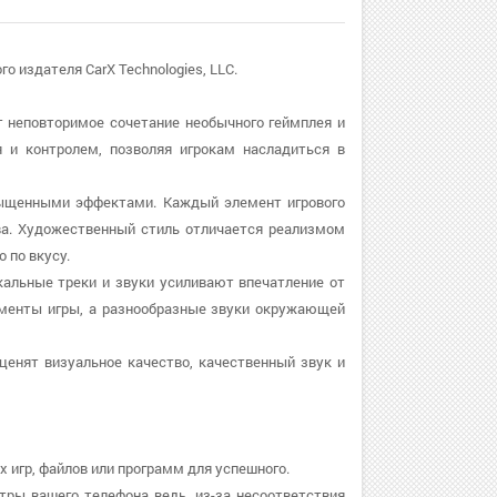
го издателя CarX Technologies, LLC.
т неповторимое сочетание необычного геймплея и
я и контролем, позволяя игрокам насладиться в
асыщенными эффектами. Каждый элемент игрового
ва. Художественный стиль отличается реализмом
 по вкусу.
кальные треки и звуки усиливают впечатление от
оменты игры, а разнообразные звуки окружающей
ценят визуальное качество, качественный звук и
 игр, файлов или программ для успешного.
тры вашего телефона ведь, из-за несоответствия