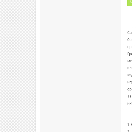
Ca
бо
пр
Гр
ми
ил
Му
иг
ср
Та
ин
1.
2.