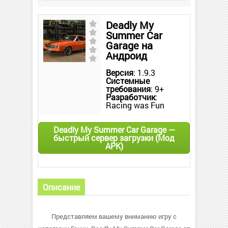
Deadly My
Summer Car
Garage на
Андроид
Версия
: 1.9.3
Системные
требования
: 9+
Разработчик
:
Racing was Fun
Deadly My Summer Car Garage —
быстрый сервер загрузки (Мод
APK)
Описание
Представляем вашему вниманию игру с