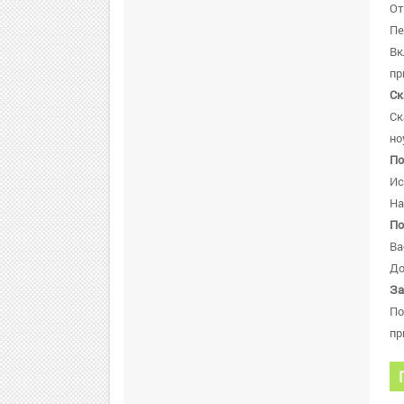
От
Пе
В
пр
Ск
Ск
но
По
Ис
На
По
Ва
До
За
По
пр