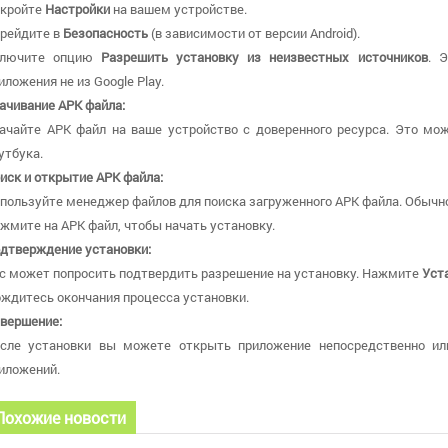
кройте
Настройки
на вашем устройстве.
рейдите в
Безопасность
(в зависимости от версии Android).
ключите опцию
Разрешить установку из неизвестных источников
. 
иложения не из Google Play.
ачивание APK файла:
ачайте APK файл на ваше устройство с доверенного ресурса. Это мож
утбука.
иск и открытие APK файла:
пользуйте менеджер файлов для поиска загруженного APK файла. Обычно
жмите на APK файл, чтобы начать установку.
дтверждение установки:
с может попросить подтвердить разрешение на установку. Нажмите
Уст
ждитесь окончания процесса установки.
вершение:
сле установки вы можете открыть приложение непосредственно ил
иложений.
Похожие новости