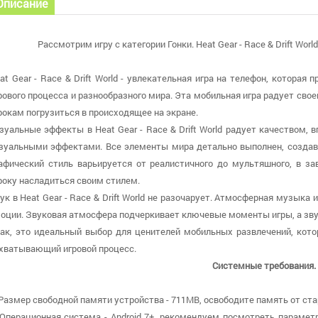
Описание
Рассмотрим игру с категории Гонки. Heat Gear - Race & Drift Wo
at Gear - Race & Drift World - увлекательная игра на телефон, котора
рового процесса и разнообразного мира. Эта мобильная игра радует сво
рокам погрузиться в происходящее на экране.
зуальные эффекты в Heat Gear - Race & Drift World радует качеством
зуальными эффектами. Все элементы мира детально выполнен, создава
афический стиль варьируется от реалистичного до мультяшного, в за
року насладиться своим стилем.
ук в Heat Gear - Race & Drift World не разочарует. Атмосферная музык
оции. Звуковая атмосфера подчеркивает ключевые моменты игры, а зв
ак, это идеальный выбор для ценителей мобильных развлечений, кото
хватывающий игровой процесс.
Системные требования.
 Размер свободной памяти устройства - 711MB, освободите память от ста
 Операционная система - Android 7+, рекомендуем посмотреть парамет