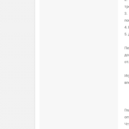
тр
3.
по
4.
5.
Пе
до
от
Иг
вп
Гл
оп
Чт