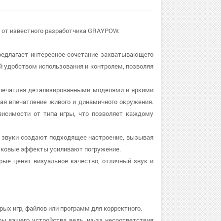
rld от известного разработчика GRAYPOW.
я предлагает интересное сочетание захватывающего
ей удобством использования и контролем, позволяя
, впечатляя детализированными моделями и яркими
я впечатление живого и динамичного окружения.
висимости от типа игры, что позволяет каждому
а и звуки создают подходящее настроение, вызывая
уковые эффекты усиливают погружение.
рые ценят визуальное качество, отличный звук и
рых игр, файлов или программ для корректного.
ры вашего устройства ведь, из-за несоответствия