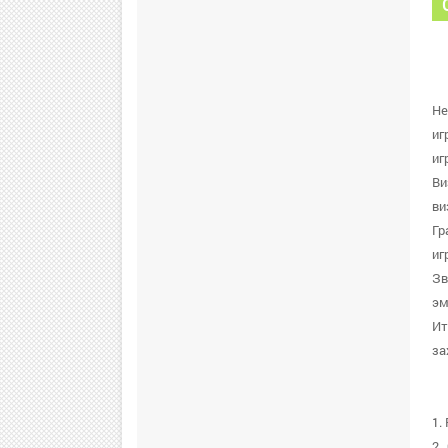
He
иг
иг
Ви
ви
Гр
иг
Зв
эм
Ит
за
1.
2.