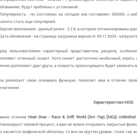
ебованиям, будут проблемы с установкой.
 Популярность - по состоянию на сегодня она составляет 560000, о р
могите стать еще популярней.
 Версия приложения - данный релиз - 2.2.8, в котором оптимизированы да
 Дата обновления - на странице загружена версия от 09.11.2024 - загрузи
ред пользователями характерный представитель раздела, особенн
полняют отличный сюжет. Хотя сюжет достаточно необычный, играть о
лично дополняют друг друга, а скорость происходящего будет увлекать в
ра реализует свою основную функцию, помогает вам в отлично про
ечатления.
Характеристики MOD.
авное отличие
Heat Gear - Race & Drift World (Хит Гир) [МОД Unlimited
тимизируют игровой процесс, а вам не нужно открывать закрытые функц
о касается графической оболочки, то все на крутом уровне, точно так ж