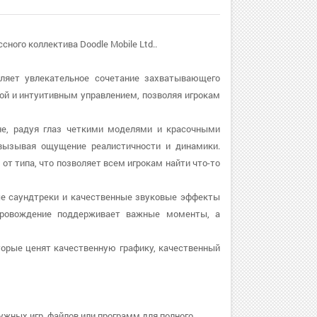
ссного коллектива Doodle Mobile Ltd..
вляет увлекательное сочетание захватывающего
той и интуитивным управлением, позволяя игрокам
не, радуя глаз четкими моделями и красочными
вызывая ощущение реалистичности и динамики.
от типа, что позволяет всем игрокам найти что-то
ые саундтреки и качественные звуковые эффекты
провождение поддерживает важные моменты, а
торые ценят качественную графику, качественный
ужных игр, файлов или программ для полного.