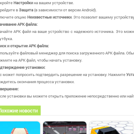
кройте
Настройки
на вашем устройстве.
рейдите в
Защита
(в зависимости от версии Android).
лючите опцию
Неизвестные источники
. Это позволит вашему устройству
ачивание APK файла:
ачайте APK файл на ваше устройство с надежного источника. Это можн
утбука.
иск и открытие APK файла:
пользуйте файловый менеджер для поиска загруженного APK файла. Обы
жмите на APK файл, чтобы начать установку.
дтверждение установки:
с может попросить подтвердить разрешение на установку. Нажмите
Уст
ждитесь окончания процесса установки.
вершение:
сле установки вы можете открыть приложение непосредственно или найт
Похожие новости