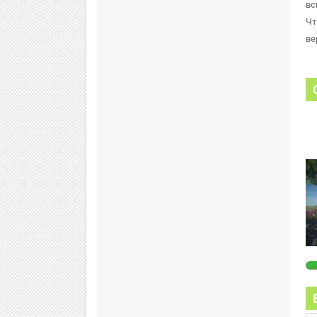
вс
Чт
ве