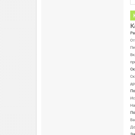
К
Ра
От
Пе
В
пр
Ск
Ск
др
По
Ис
На
По
Ва
До
За