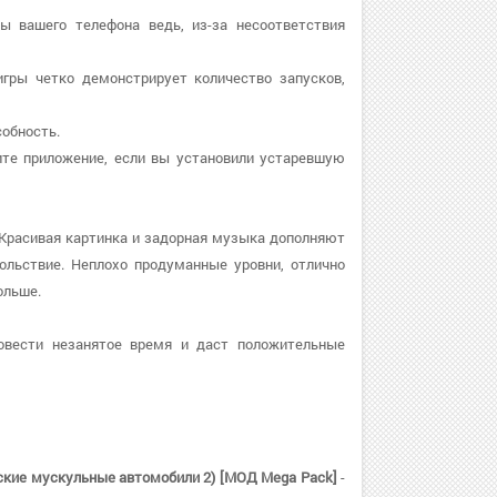
ры вашего телефона ведь, из-за несоответствия
игры четко демонстрирует количество запусков,
собность.
овите приложение, если вы установили устаревшую
 Красивая картинка и задорная музыка дополняют
ольствие. Неплохо продуманные уровни, отлично
ольше.
овести незанятое время и даст положительные
анские мускульные автомобили 2) [МОД Mega Pack]
-