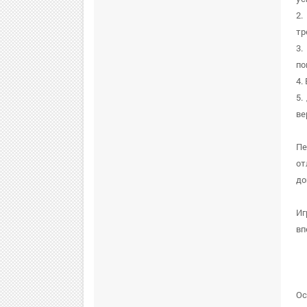
2.
тр
3.
по
4.
5.
ве
Пе
от
до
Иг
вп
Ос