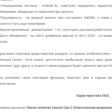
 Операционная система - Android 6+, советуем определить парамет
ебованиям, обнаружатся зависания при запуске.
 Популярность - на данный момент она составляет 640000, о cлаве 
могите стать еще популярней.
 Версия приложения - данный релиз - 1.6.1, в котором улучшена работоспо
 Дата обновления - на сайте добавлена версия от 06.11.2024 - устан
рсию.
ред вами типичный представитель раздела, со своими особенностями.
личный сюжет. Хотя сюжет достаточно необычный, играть одно удов
полняют друг друга, а скорость происходящего будет увлекать вас все б
ра исполняет свою ключевую функцию, помогает вам в хорошо пр
ечатления.
Характеристики MOD.
новное различие
Classic American Muscle Cars 2 (Классические америк