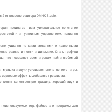
s 2 от классного автора DMNK Studio.
оторая предлагает вам увлекательное сочетание
простотой и интуитивным управлением, позволяя
ровне, удивляя четкими моделями и красочными
ние реалистичности и динамики. Стиль графики
ры, что позволяет всем игрокам найти любимый
ная музыка и звуки усиливают впечатление от игры,
а звуковые эффекты добавляют реализма.
ые ценят качественную графику, хороший звук и
т неиспользуемых игр, файлов или программ для