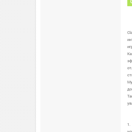
Cl
ин
иг
Ка
эф
от
ст
Му
до
Та
ув
1.
ус