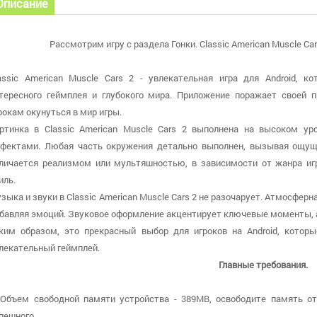
Описание
Рассмотрим игру с раздела Гонки. Classic American Muscle Car
assic American Muscle Cars 2 - увлекательная игра для Android, к
тересного геймплея и глубокого мира. Приложение поражает своей 
рокам окунуться в мир игры.
ртинка в Classic American Muscle Cars 2 выполнена на высоком у
фектами. Любая часть окружения детально выполнен, вызывая ощуще
личается реализмом или мультяшностью, в зависимости от жанра иг
иль.
зыка и звуки в Classic American Muscle Cars 2 не разочарует. Атмосфер
бавляя эмоций. Звуковое оформление акцентирует ключевые моменты, 
ким образом, это прекрасный выбор для игроков на Android, котор
лекательный геймплей.
Главные требования.
 Объем свободной памяти устройства - 389MB, освободите память о
пешного.