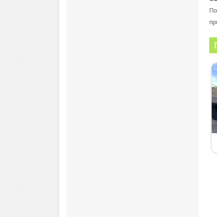
По
пр