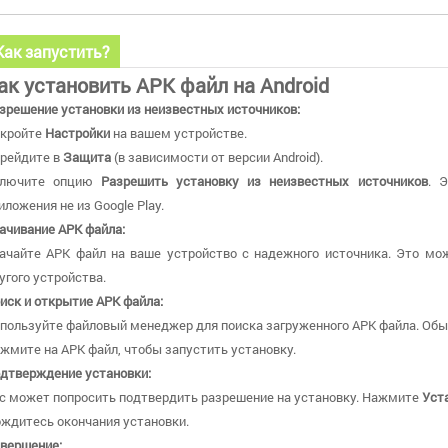
Как запустить?
ак установить APK файл на Android
зрешение установки из неизвестных источников:
кройте
Настройки
на вашем устройстве.
рейдите в
Защита
(в зависимости от версии Android).
ключите опцию
Разрешить установку из неизвестных источников
. 
иложения не из Google Play.
ачивание APK файла:
ачайте APK файл на ваше устройство с надежного источника. Это мож
угого устройства.
иск и открытие APK файла:
пользуйте файловый менеджер для поиска загруженного APK файла. Обы
жмите на APK файл, чтобы запустить установку.
дтверждение установки:
с может попросить подтвердить разрешение на установку. Нажмите
Уст
ждитесь окончания установки.
вершение: