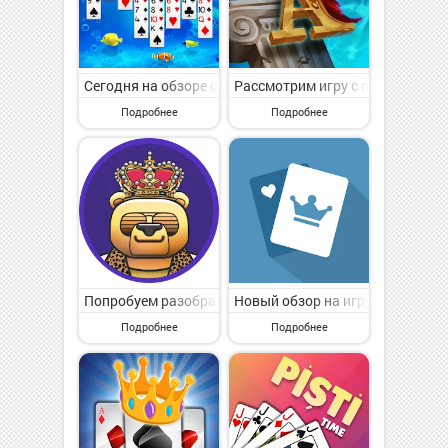
Сегодня на обзоре обсудим игру с категории Карточные.
Рассмотрим игру с пункта меню
Подробнее
Подробнее
Попробуем разобрать игру с раздела Карточные. Crypt
Новый обзор на игру с раздела 
Подробнее
Подробнее