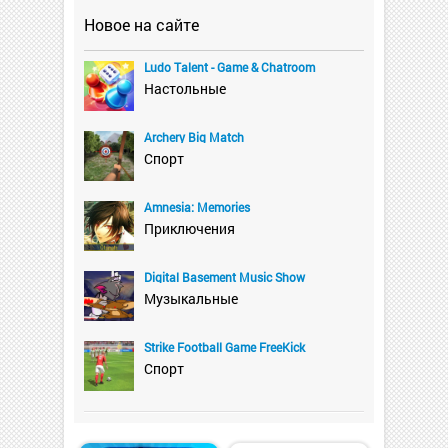
Новое на сайте
Ludo Talent - Game & Chatroom
Настольные
Archery Big Match
Спорт
Amnesia: Memories
Приключения
Digital Basement Music Show
Музыкальные
Strike Football Game FreeKick
Спорт