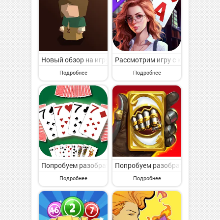
Новый обзор на игру с раздела Карточные. Relics of th
Рассмотрим игру с категории Кар
Подробнее
Подробнее
Попробуем разобрать игру с категории Карточные. Sev
Попробуем разобрать игру с раз
Подробнее
Подробнее