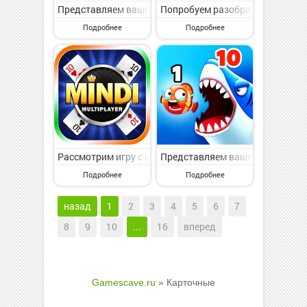
Представляем вашему вниманию игру с раздела Карточн
Попробуем разобрать игру с кате
Подробнее
Подробнее
Рассмотрим игру с категории Карточные. Mindi Online
Представляем вашему вниманию иг
Подробнее
Подробнее
назад
1
2
3
4
5
6
7
8
9
10
...
16
вперед
Gamescave.ru
» Карточные