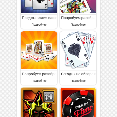
Представляем вашему вниманию игру с пункта меню Кар
Попробуем разобрать игру с пунк
Подробнее
Подробнее
Попробуем разобрать игру с категории Карточные. Белк
Сегодня на обзоре обсудим игру 
Подробнее
Подробнее