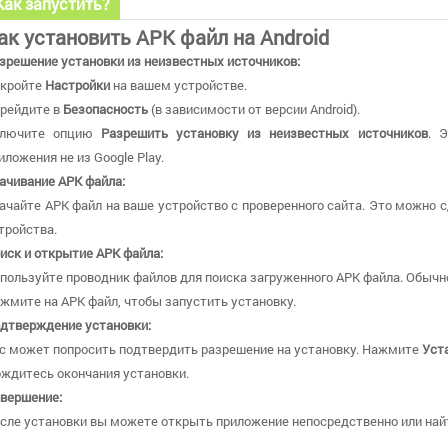
Как запустить?
ак установить APK файл на Android
зрешение установки из неизвестных источников:
кройте
Настройки
на вашем устройстве.
рейдите в
Безопасность
(в зависимости от версии Android).
ключите опцию
Разрешить установку из неизвестных источников
. 
иложения не из Google Play.
ачивание APK файла:
ачайте APK файл на ваше устройство с проверенного сайта. Это можно с
тройства.
иск и открытие APK файла:
пользуйте проводник файлов для поиска загруженного APK файла. Обычн
жмите на APK файл, чтобы запустить установку.
дтверждение установки:
с может попросить подтвердить разрешение на установку. Нажмите
Уст
ждитесь окончания установки.
вершение:
сле установки вы можете открыть приложение непосредственно или найт