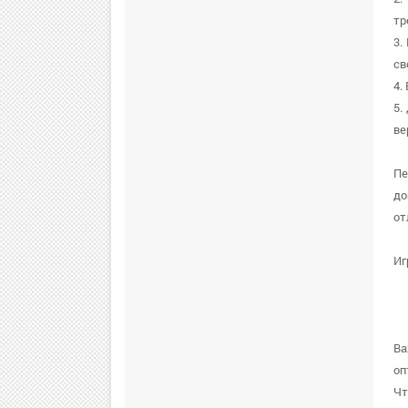
тр
3.
св
4.
5.
ве
Пе
до
от
Иг
В
оп
Чт