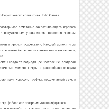
 Pop от нового коллектива Rollic Games.
еповторимое сочетание захватывающего игрового
й и интуитивным управлением, позволяя игрокам
лями и яркими эффектами. Каждый аспект игры
 стиль может быть реалистичным или мультяшным,
ше.
фекты создают подходящее настроение, создавая
ключевые моменты игры, а разнообразные звуки
орые ищут хорошую графику, продуманный звук и
 игр, файлов или программ для комфортного.
ашего устройства так как, из-за несоответствия