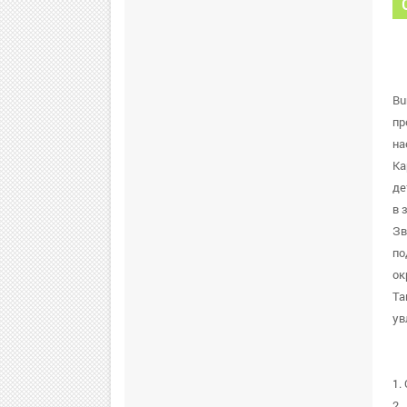
Bu
пр
на
Ка
де
в 
Зв
по
ок
Та
ув
1.
2.