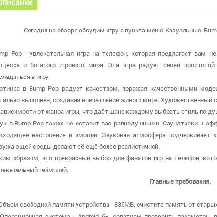
Описание
Сегодня на обзоре обсудим игру с пункта меню Казуальные. Bump
mp Pop - увлекательная игра на телефон, которая предлагает вам н
оцесса и богатого игрового мира. Эта игра радует своей простото
сладиться в игру.
ртинка в Bump Pop радует качеством, поражая качественными моде
тально выполнен, создавая впечатление живого мира. Художественный
зависимости от жанра игры, что даёт шанс каждому выбрать стиль по ду
ук в Bump Pop также не оставит вас равнодушными. Саундтреки и эф
дходящее настроение и эмоции. Звуковая атмосфера подчеркивает 
ружающей среды делают её ещё более реалистичной.
ким образом, это прекрасный выбор для фанатов игр на телефон, кот
лекательный геймплей.
Главные требования.
 Объем свободной памяти устройства - 836MB, очистите память от старых
 Операционная система - Android 6+, советуем проверить параметры в