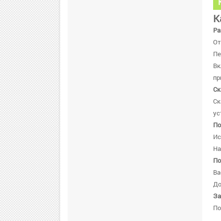
К
Ра
От
Пе
В
пр
Ск
Ск
ус
По
Ис
На
По
Ва
До
За
По