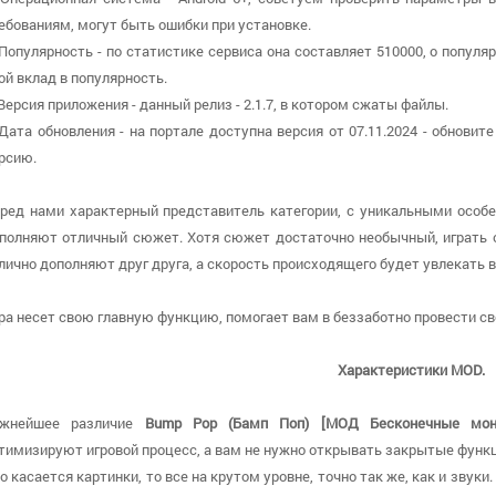
ебованиям, могут быть ошибки при установке.
 Популярность - по статистике сервиса она составляет 510000, о популя
ой вклад в популярность.
 Версия приложения - данный релиз - 2.1.7, в котором сжаты файлы.
 Дата обновления - на портале доступна версия от 07.11.2024 - обнови
рсию.
ред нами характерный представитель категории, с уникальными особе
полняют отличный сюжет. Хотя сюжет достаточно необычный, играть о
лично дополняют друг друга, а скорость происходящего будет увлекать в
ра несет свою главную функцию, помогает вам в беззаботно провести с
Характеристики MOD.
ажнейшее различие
Bump Pop (Бамп Поп) [МОД Бесконечные мон
тимизируют игровой процесс, а вам не нужно открывать закрытые функц
о касается картинки, то все на крутом уровне, точно так же, как и звук