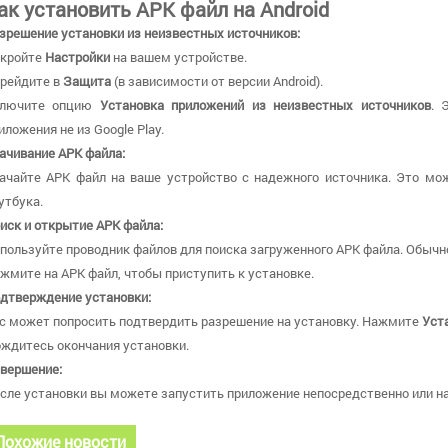
ак установить APK файл на Android
зрешение установки из неизвестных источников:
кройте
Настройки
на вашем устройстве.
рейдите в
Защита
(в зависимости от версии Android).
ключите опцию
Установка приложений из неизвестных источников
. 
иложения не из Google Play.
ачивание APK файла:
ачайте APK файл на ваше устройство с надежного источника. Это мож
утбука.
иск и открытие APK файла:
пользуйте проводник файлов для поиска загруженного APK файла. Обычн
жмите на APK файл, чтобы приступить к установке.
дтверждение установки:
с может попросить подтвердить разрешение на установку. Нажмите
Уст
ждитесь окончания установки.
вершение:
сле установки вы можете запустить приложение непосредственно или най
Похожие новости