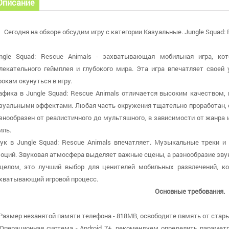
Описание
Сегодня на обзоре обсудим игру с категории Казуальные. Jungle Squad:
ngle Squad: Rescue Animals - захватывающая мобильная игра, кот
лекательного геймплея и глубокого мира. Эта игра впечатляет своей
рокам окунуться в игру.
афика в Jungle Squad: Rescue Animals отличается высоким качеством
зуальными эффектами. Любая часть окружения тщательно проработан, с
знообразен от реалистичного до мультяшного, в зависимости от жанра
иль.
ук в Jungle Squad: Rescue Animals впечатляет. Музыкальные треки и
оций. Звуковая атмосфера выделяет важные сцены, а разнообразие звук
целом, это лучший выбор для ценителей мобильных развлечений, к
хватывающий игровой процесс.
Основные требования.
 Размер незанятой памяти телефона - 818MB, освободите память от стары
 Операционная система - Android 7+, рекомендуем определить парамет