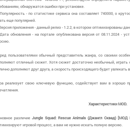
ебованиям, обнаружатся ошибки при установке.
 Популярность - по статистике сервиса она составляет 740000, о круто
ать еще популярней.
 Версия приложения - данный релиз - 1.2.2, в котором оптимизированы да
 Дата обновления - на портале опубликована версия от 08.11.2024 - у
рсию.
ред пользователями обычный представитель жанра, со своими особе
полняют отличный сюжет. Хотя сюжет достаточно необычный, играть о
лично дополняют друг друга, а скорость происходящего будет увлекать в
ра реализует свою ключевую функцию, содействует вам в хорошо п
ечатления.
Характеристики MOD.
новное различие
Jungle Squad: Rescue Animals (Джангл Сквад) [МОД
тимизируют игровой процесс, а вам не нужно искать полную версию.