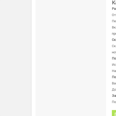
К
Ра
От
Пе
В
пр
Ск
Ск
но
По
Ис
На
По
Ва
До
За
По