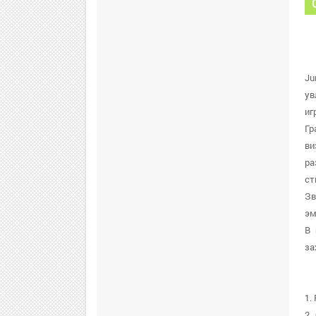
Ju
ув
иг
Гр
ви
ра
ст
Зв
эм
В 
за
1.
2.