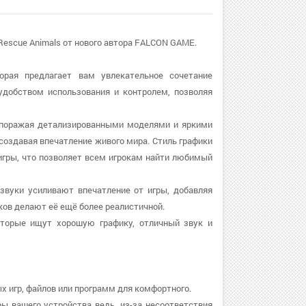
 Rescue Animals от нового автора FALCON GAME.
орая предлагает вам увлекательное сочетание
 удобством использования и контролем, позволяя
, поражая детализированными моделями и яркими
оздавая впечатление живого мира. Стиль графики
 игры, что позволяет всем игрокам найти любимый
 звуки усиливают впечатление от игры, добавляя
ов делают её ещё более реалистичной.
оторые ищут хорошую графику, отличный звук и
х игр, файлов или программ для комфортного.
ры вашего устройства ведь, из-за несоответствия