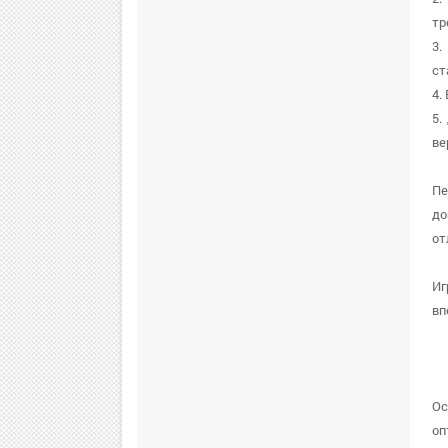
тр
3.
ст
4.
5.
ве
Пе
до
от
Иг
вп
Ос
оп