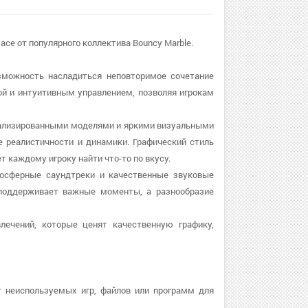
Race от популярного коллектива Bouncy Marble.
озможность насладиться неповторимое сочетание
той и интуитивным управлением, позволяя игрокам
етализированными моделями и яркими визуальными
 реалистичности и динамики. Графический стиль
 каждому игроку найти что-то по вкусу.
мосферные саундтреки и качественные звуковые
поддерживает важные моменты, а разнообразие
ечений, которые ценят качественную графику,
т неиспользуемых игр, файлов или программ для