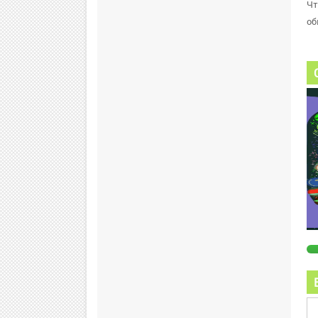
Чт
об