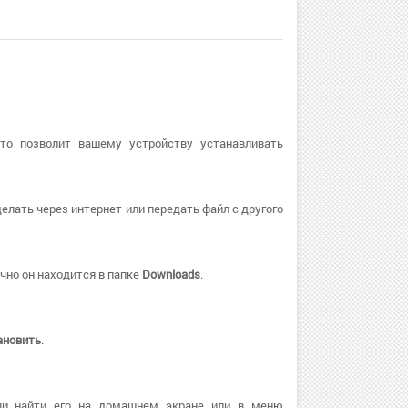
Это позволит вашему устройству устанавливать
елать через интернет или передать файл с другого
чно он находится в папке
Downloads
.
ановить
.
ли найти его на домашнем экране или в меню