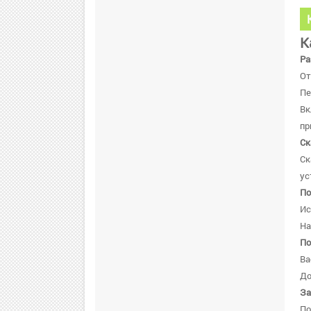
К
Ра
От
Пе
В
пр
Ск
Ск
ус
По
Ис
На
По
Ва
До
За
По