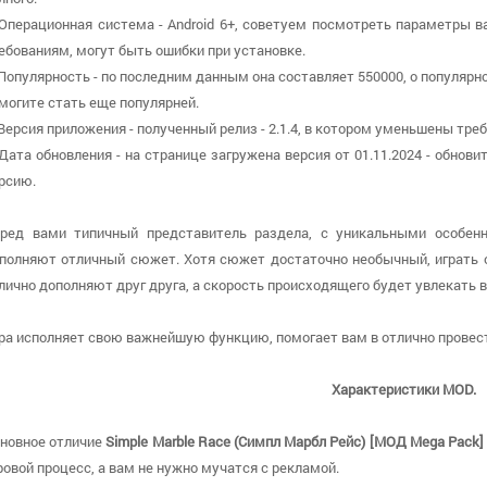
 Операционная система - Android 6+, советуем посмотреть параметры в
ебованиям, могут быть ошибки при установке.
 Популярность - по последним данным она составляет 550000, о популярн
могите стать еще популярней.
 Версия приложения - полученный релиз - 2.1.4, в котором уменьшены тре
 Дата обновления - на странице загружена версия от 01.11.2024 - обнов
рсию.
ред вами типичный представитель раздела, с уникальными особенн
полняют отличный сюжет. Хотя сюжет достаточно необычный, играть о
лично дополняют друг друга, а скорость происходящего будет увлекать в
ра исполняет свою важнейшую функцию, помогает вам в отлично провест
Характеристики MOD.
новное отличие
Simple Marble Race (Симпл Марбл Рейс) [МОД Mega Pack]
ровой процесс, а вам не нужно мучатся с рекламой.