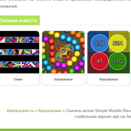
иложений.
Похожие новости
Гонки
Казуальные
Казуальные
Gamescave.ru
»
Казуальные
» Скачать взлом Simple Marble Rac
стабильная версия apk на А