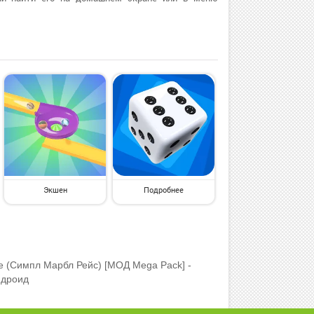
Экшен
Подробнее
e (Симпл Марбл Рейс) [МОД Mega Pack] -
ндроид