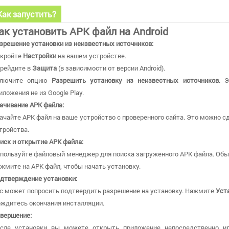
Как запустить?
ак установить APK файл на Android
зрешение установки из неизвестных источников:
кройте
Настройки
на вашем устройстве.
рейдите в
Защита
(в зависимости от версии Android).
ключите опцию
Разрешить установку из неизвестных источников
. 
иложения не из Google Play.
ачивание APK файла:
ачайте APK файл на ваше устройство с проверенного сайта. Это можно сд
тройства.
иск и открытие APK файла:
пользуйте файловый менеджер для поиска загруженного APK файла. Обы
жмите на APK файл, чтобы начать установку.
дтверждение установки:
с может попросить подтвердить разрешение на установку. Нажмите
Уст
ждитесь окончания инсталляции.
вершение:
сле установки вы можете открыть приложение непосредственно и