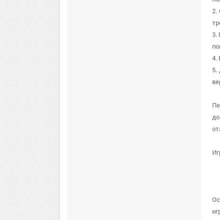
2.
тр
3.
по
4.
5.
ве
Пе
до
от
Иг
Ос
иг