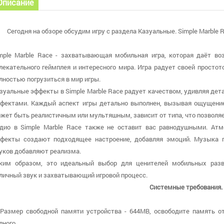
Описание
Сегодня на обзоре обсудим игру с раздела Казуальные. Simple Marble 
mple Marble Race - захватывающая мобильная игра, которая даёт в
лекательного геймплея и интересного мира. Игра радует своей просто
лностью погрузиться в мир игры.
зуальные эффекты в Simple Marble Race радует качеством, удивляя д
фектами. Каждый аспект игры детально выполнен, вызывая ощущение
жет быть реалистичным или мультяшным, зависит от типа, что позволяет
дио в Simple Marble Race также не оставит вас равнодушными. Ат
фекты создают подходящее настроение, добавляя эмоций. Музыка 
уков добавляют реализма.
ким образом, это идеальный выбор для ценителей мобильных развл
личный звук и захватывающий игровой процесс.
Системные требования.
 Размер свободной памяти устройства - 644MB, освободите память о
лного.