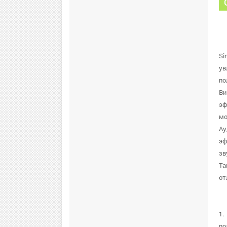
Si
ув
по
Ви
эф
мо
Ау
эф
зв
Та
от
1.
по