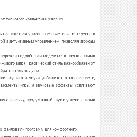
n от толкового коллектива puropuro.
сть насладиться уникальное сочетание интересного
той и интуитивным управлением, позволяя игрокам
ом, поражая подробными моделями и насыщенными
 живого мира. Графический стиль разнообразен от
брать стиль по душе.
ерная музыка и звуки добавляют атмосферности,
 моменты игры, а звуковые эффекты усиливают
рошую графику, продуманный звук и увлекательный
р, файлов или программ для комфортного.
вашего устройства так как, из-за несоответствия