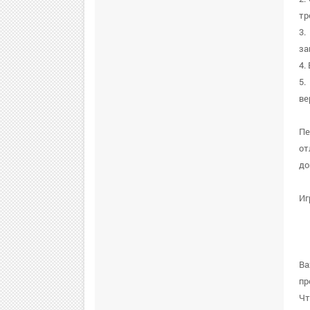
тр
3.
за
4.
5.
ве
Пе
от
до
Иг
Ва
пр
Чт