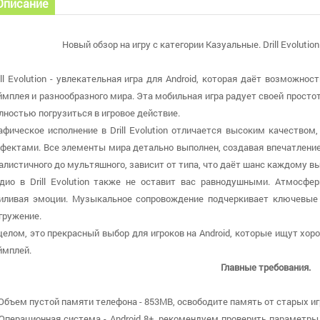
Описание
Новый обзор на игру с категории Казуальные. Drill Evolutio
ill Evolution - увлекательная игра для Android, которая даёт возможно
ймплея и разнообразного мира. Эта мобильная игра радует своей просто
лностью погрузиться в игровое действие.
афическое исполнение в Drill Evolution отличается высоким качеств
фектами. Все элементы мира детально выполнен, создавая впечатление
алистичного до мультяшного, зависит от типа, что даёт шанс каждому вы
дио в Drill Evolution также не оставит вас равнодушными. Атмосф
иливая эмоции. Музыкальное сопровождение подчеркивает ключевые
гружение.
целом, это прекрасный выбор для игроков на Android, которые ищут хо
ймплей.
Главные требования.
 Объем пустой памяти телефона - 853MB, освободите память от старых иг
 Операционная система - Android 8+, рекомендуем проверить параметры 