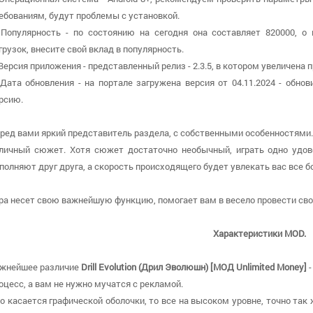
ебованиям, будут проблемы с установкой.
 Популярность - по состоянию на сегодня она составляет 820000, о
грузок, внесите свой вклад в популярность.
 Версия приложения - представленный релиз - 2.3.5, в котором увеличена
 Дата обновления - на портале загружена версия от 04.11.2024 - обн
рсию.
ред вами яркий представитель раздела, с собственными особенностями
личный сюжет. Хотя сюжет достаточно необычный, играть одно удов
полняют друг друга, а скорость происходящего будет увлекать вас все б
ра несет свою важнейшую функцию, помогает вам в весело провести св
Характеристики MOD.
жнейшее различие
Drill Evolution (Дрил Эволюшн) [МОД Unlimited Money]
-
оцесс, а вам не нужно мучатся с рекламой.
о касается графической оболочки, то все на высоком уровне, точно так 