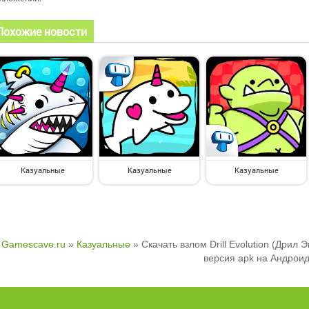
Похожие новости
Казуальные
Казуальные
Казуальные
Gamescave.ru
»
Казуальные
» Скачать взлом Drill Evolution (Дрил
версия apk на Андрои