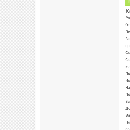
К
Ра
От
Пе
В
пр
Ск
Ск
ко
По
Ис
На
По
Ва
До
За
По
пр