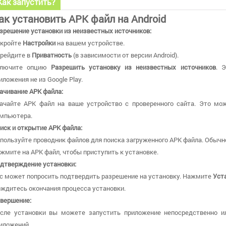
Как запустить?
ак установить APK файл на Android
зрешение установки из неизвестных источников:
кройте
Настройки
на вашем устройстве.
рейдите в
Приватность
(в зависимости от версии Android).
ключите опцию
Разрешить установку из неизвестных источников
. 
иложения не из Google Play.
ачивание APK файла:
ачайте APK файл на ваше устройство с проверенного сайта. Это мо
мпьютера.
иск и открытие APK файла:
пользуйте проводник файлов для поиска загруженного APK файла. Обычн
жмите на APK файл, чтобы приступить к установке.
дтверждение установки:
с может попросить подтвердить разрешение на установку. Нажмите
Уст
ждитесь окончания процесса установки.
вершение:
сле установки вы можете запустить приложение непосредственно и
иложений.