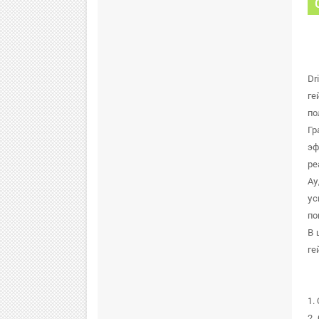
Dr
ге
по
Гр
эф
ре
Ау
ус
по
В 
ге
1.
2.