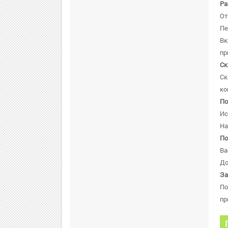
Ра
От
Пе
В
пр
Ск
Ск
ко
По
Ис
На
По
Ва
До
За
По
пр