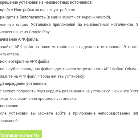
зрешение установки из неизвестных источников:
кройте
Настройки
на вашем устройстве.
рейдите в
Безопасность
(в зависимости от версии Android).
ключите опцию
Установка приложений из неизвестных источников
. 
иложения не из Google Play.
ачивание APK файла:
ачайте APK файл на ваше устройство с надежного источника. Это мо
мпьютера.
иск и открытие APK файла:
пользуйте проводник файлов для поиска загруженного APK файла. Обычн
жмите на APK файл, чтобы начать установку.
дтверждение установки:
с может попросить подтвердить разрешение на установку. Нажмите
Уст
ждитесь окончания процесса установки.
вершение:
сле установки вы можете войти в приложение непосредственно ил
иложений.
Похожие новости