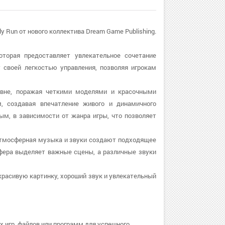
y Run от нового коллектива Dream Game Publishing.
оторая предоставляет увлекательное сочетание
т своей легкостью управления, позволяя игрокам
овне, поражая четкими моделями и красочными
, создавая впечатление живого и динамичного
м, в зависимости от жанра игры, что позволяет
. Атмосферная музыка и звуки создают подходящее
фера выделяет важные сцены, а различные звуки
красивую картинку, хороший звук и увлекательный
 игр, файлов или программ для успешного.