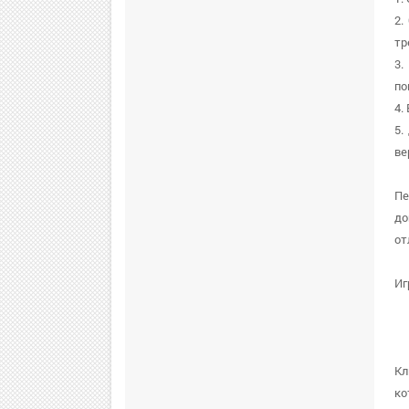
2.
тр
3.
по
4.
5.
ве
Пе
до
от
Иг
Кл
ко