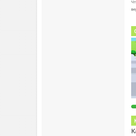
Чт
ве
К