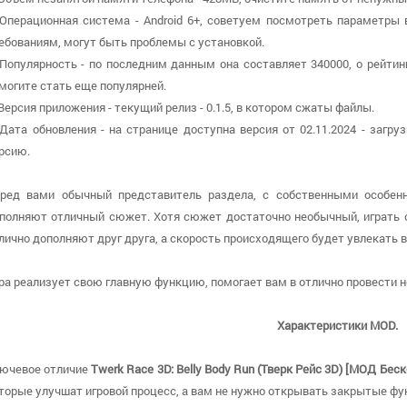
 Операционная система - Android 6+, советуем посмотреть параметры 
ебованиям, могут быть проблемы с установкой.
 Популярность - по последним данным она составляет 340000, о рейтин
могите стать еще популярней.
 Версия приложения - текущий релиз - 0.1.5, в котором сжаты файлы.
 Дата обновления - на странице доступна версия от 02.11.2024 - заг
рсию.
ред вами обычный представитель раздела, с собственными особенн
полняют отличный сюжет. Хотя сюжет достаточно необычный, играть о
лично дополняют друг друга, а скорость происходящего будет увлекать в
ра реализует свою главную функцию, помогает вам в отлично провести н
Характеристики MOD.
ючевое отличие
Twerk Race 3D: Belly Body Run (Тверк Рейс 3D) [МОД Бе
торые улучшат игровой процесс, а вам не нужно открывать закрытые фу