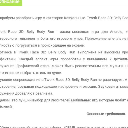
Описание
пробуем разобрать игру с категории Казуальные. Twerk Race 3D: Belly Bod
erk Race 3D: Belly Body Run - захватывающая игра для Android, к
тересного геймплея и богатого игрового мира. Приложение впечатляе
лностью погрузиться в происходящее на экране.
ртинка в Twerk Race 3D: Belly Body Run выполнена на высоком ур
фектами. Каждый аспект игры проработан с вниманием к деталям
ружения. Графический стиль может быть реалистичным или мультяшны
ем игрокам выбрать стиль по душе.
уковое сопровождение в Twerk Race 3D: Belly Body Run не разочарует
строение, создавая подходящее настроение и эмоции. Звуковая атмос
ружения добавляют реализма.
целом, это лучший выбор для любителей мобильных игр, которые любят 
ймплей.
Основные требования.
 Объем незанятой памяти телефона - 428MB, очистите память от ненужных