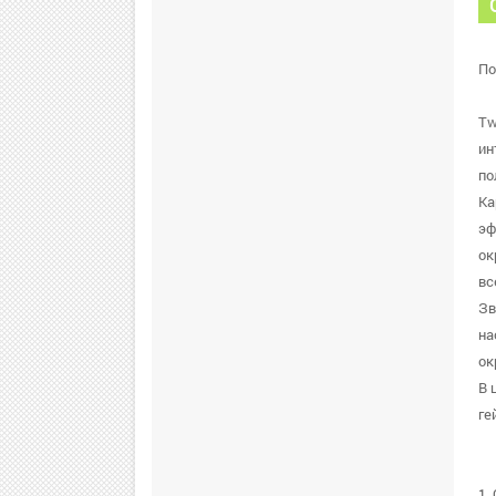
По
Tw
ин
по
Ка
эф
ок
вс
Зв
на
ок
В 
ге
1.