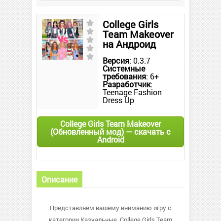
College Girls
Team Makeover
на Андроид
Версия
: 0.3.7
Системные
требования
: 6+
Разработчик
:
Teenage Fashion
Dress Up
College Girls Team Makeover
(Обновленный мод) — скачать с
Android
Описание
Представляем вашему вниманию игру с
категории Казуальные. College Girls Team