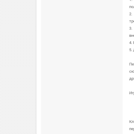
по
2.
тр
3.
вн
4.
5.
Пе
сю
др
Иг
Кл
пе