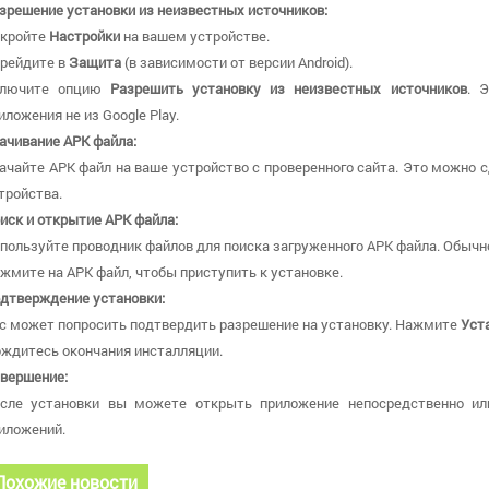
зрешение установки из неизвестных источников:
кройте
Настройки
на вашем устройстве.
рейдите в
Защита
(в зависимости от версии Android).
ключите опцию
Разрешить установку из неизвестных источников
. 
иложения не из Google Play.
ачивание APK файла:
ачайте APK файл на ваше устройство с проверенного сайта. Это можно с
тройства.
иск и открытие APK файла:
пользуйте проводник файлов для поиска загруженного APK файла. Обычн
жмите на APK файл, чтобы приступить к установке.
дтверждение установки:
с может попросить подтвердить разрешение на установку. Нажмите
Уст
ждитесь окончания инсталляции.
вершение:
сле установки вы можете открыть приложение непосредственно ил
иложений.
Похожие новости