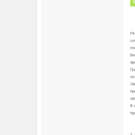
Pe
со
по
Ви
яр
Гр
по
Зв
пр
зв
В 
пр
1.