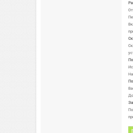
Ра
От
Пе
В
пр
Ск
Ск
ус
По
Ис
На
По
Ва
До
За
По
пр