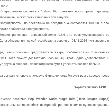
лного.
 Операционная система - Android 9+, советуем посмотреть парамет
ебованиям, могут быть зависания при запуске.
 Популярность - по состоянию на сегодня она составляет 130000, о cл
есите свой вклад в популярность.
 Версия приложения - описанный релиз - 0.8.6, в котором улучшена работо
 Дата обновления - на сайте добавлена версия от 08.11.2024 - установит
ред нами обычный представитель жанра, особенностями. Красивая к
жет. Хотя сюжет достаточно необычный, играть одно удовольствие. 
уг друга, а скорость происходящего будет увлекать вас все больше.
ра выполняет свою ключевую функцию, содействует вам в хорошо провес
Характеристики MOD.
ючевое различие
Pepi Wonder World: Magic Isle! (Пепи Вондер Ворл
рспективы, которые облегчат игровой процесс, а вам не нужно открыват