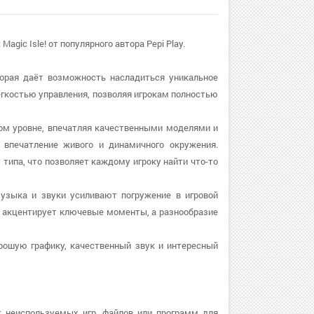
agic Isle! от популярного автора Pepi Play.
которая даёт возможность насладиться уникальное
легкостью управления, позволяя игрокам полностью
оком уровне, впечатляя качественными моделями и
впечатление живого и динамичного окружения.
типа, что позволяет каждому игроку найти что-то
 музыка и звуки усиливают погружение в игровой
а акцентирует ключевые моменты, а разнообразие
орошую графику, качественный звук и интересный
т неиспользуемых игр, файлов или программ для