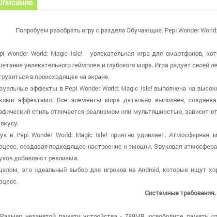
Описание
Попробуем разобрать игру с раздела Обучающие. Pepi Wonder World: M
pi Wonder World: Magic Isle! - увлекательная игра для смартфонов, 
четание увлекательного геймплея и глубокого мира. Игра радует своей 
грузиться в происходящее на экране.
зуальные эффекты в Pepi Wonder World: Magic Isle! выполнена на выс
кими эффектами. Все элементы мира детально выполнен, создавая 
афический стиль отличается реализмом или мультяшностью, зависит от 
 вкусу.
ук в Pepi Wonder World: Magic Isle! приятно удивляет. Атмосферная
оцесс, создавая подходящее настроение и эмоции. Звуковая атмосфер
уков добавляют реализма.
целом, это идеальный выбор для игроков на Android, которые ищут х
оцесс.
Системные требования.
 Размер незанятой памяти устройства - 789MB, освободите память о