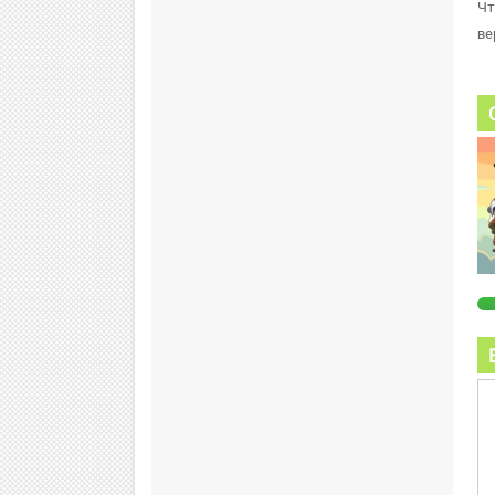
Чт
ве