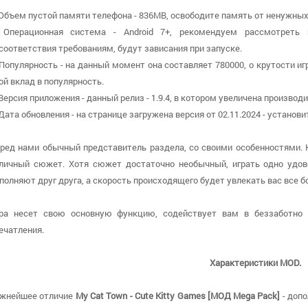
 Объем пустой памяти телефона - 836MB, освободите память от ненужных
 Операционная система - Android 7+, рекомендуем рассмотреть 
соответствия требованиям, будут зависания при запуске.
 Популярность - на данный момент она составляет 780000, о крутости и
ой вклад в популярность.
 Версия приложения - данный релиз - 1.9.4, в котором увеличена производ
 Дата обновления - на странице загружена версия от 02.11.2024 - устано
ред нами обычный представитель раздела, со своими особенностями. 
личный сюжет. Хотя сюжет достаточно необычный, играть одно удов
полняют друг друга, а скорость происходящего будет увлекать вас все б
ра несет свою основную функцию, содействует вам в беззаботно
ечатления.
Характеристики MOD.
жнейшее отличие
My Cat Town - Cute Kitty Games [МОД Mega Pack]
- доп