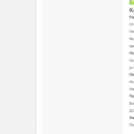
К
Ра
От
Пе
В
пр
Ск
Ск
ус
По
Ис
На
По
Ва
До
За
По