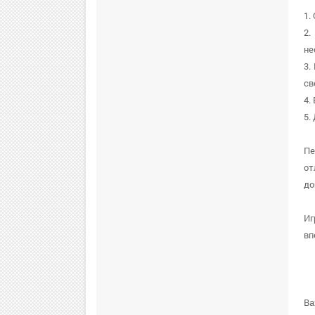
1.
2.
не
3.
св
4.
5.
Пе
от
до
Иг
вп
Ва