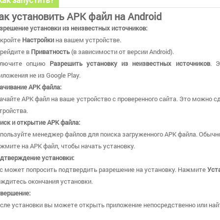
ак установить APK файл на Android
зрешение установки из неизвестных источников:
кройте
Настройки
на вашем устройстве.
рейдите в
Приватность
(в зависимости от версии Android).
ключите опцию
Разрешить установку из неизвестных источников
. 
иложения не из Google Play.
ачивание APK файла:
ачайте APK файл на ваше устройство с проверенного сайта. Это можно сд
тройства.
иск и открытие APK файла:
пользуйте менеджер файлов для поиска загруженного APK файла. Обычно
жмите на APK файл, чтобы начать установку.
дтверждение установки:
с может попросить подтвердить разрешение на установку. Нажмите
Уст
ждитесь окончания установки.
вершение:
сле установки вы можете открыть приложение непосредственно или найт