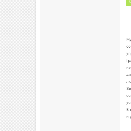
My
со
уп
Гр
на
ди
лю
Зв
со
ус
В 
иг