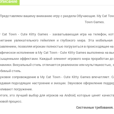
Описание
Представляем вашему вниманию игру с раздела Обучающие. My Cat Town -
Town Games.
 Cat Town - Cute Kitty Games - захватывающая игра на телефон, ко
четание увлекательного геймплея и глубокого мира. Эта мобильная
равлением, позволяя игрокам полностью погрузиться в происходящее на 
афическое исполнение в My Cat Town - Cute Kitty Games выполнена на в
сыщенными эффектами. Каждый элемент игрового мира проработан до 
намики. Визуальный стиль отличается реализмом или мультяшностью, за
бимый стиль.
уковое сопровождение в My Cat Town - Cute Kitty Games впечатляет.
здавая подходящее настроение и эмоции. Звуковое оформление подде
иливают погружение.
итоге, это лучший выбор для игроков на Android, которые ценят каче
ровой процесс.
Системные требования.