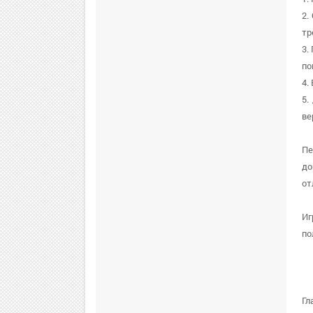
2.
тр
3.
по
4.
5.
ве
Пе
до
от
Иг
по
Гл