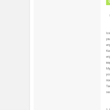
Ic
ув
иг
Ка
иг
ва
Му
ус
по
Та
за
1.