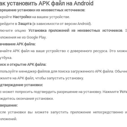
ак установить APK файл на Android
зрешение установки из неизвестных источников:
кройте
Настройки
на вашем устройстве.
рейдите в
Защита
(в зависимости от версии Android).
ключите опцию
Установка приложений из неизвестных источников
. 
иложения не из Google Play.
ачивание APK файла:
ачайте APK файл на ваше устройство с доверенного ресурса. Это можн
утбука.
иск и открытие APK файла:
пользуйте менеджер файлов для поиска загруженного APK файла. Обычно
жмите на APK файл, чтобы запустить установку.
дтверждение установки:
с может попросить подтвердить разрешение на установку. Нажмите
Уст
ждитесь окончания установки.
вершение:
сле установки вы можете запустить приложение непосредственно 
иложений.