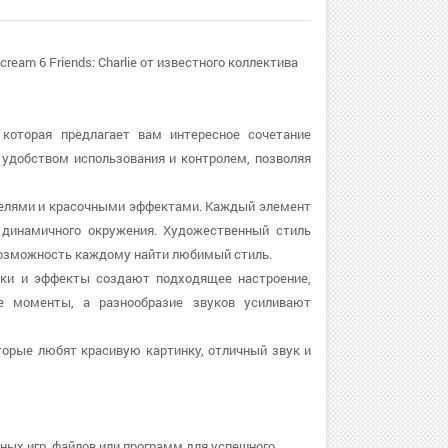
am 6 Friends: Charlie от известного коллектива
, которая предлагает вам интересное сочетание
й удобством использования и контролем, позволяя
моделями и красочными эффектами. Каждый элемент
и динамичного окружения. Художественный стиль
т возможность каждому найти любимый стиль.
треки и эффекты создают подходящее настроение,
е моменты, а разнообразие звуков усиливают
торые любят красивую картинку, отличный звук и
ных игр, файлов или программ для успешного.