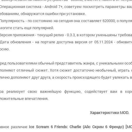
 Операционная система - Android 7+, советуем посмотреть параметры ва
ебованиям, обнаружатся ошибки при установке.
 Популярность - по состоянию на сегодня она составляет 620000, о попу
могите стать еще популярней.
 Версия приложения - текущий релиз - 0.3.3, в котором уменьшены требова
 Дата обновления - на портале доступна версия от 05.11.2024 - обнови
рсию.
ред пользователями обычный представитель жанра, с уникальными особ
полняют отличный сюжет. Хотя сюжет достаточно необычный, играть о
лично дополняют друг друга, а скорость происходящего будет увлекать в
ра реализует свою важнейшую функцию, содействует вам в хоро
ложительные впечатления.
Характеристики MOD.
авное различие
Ice Scream 6 Friends: Charlie (Айс Скрим 6 Френдс) [