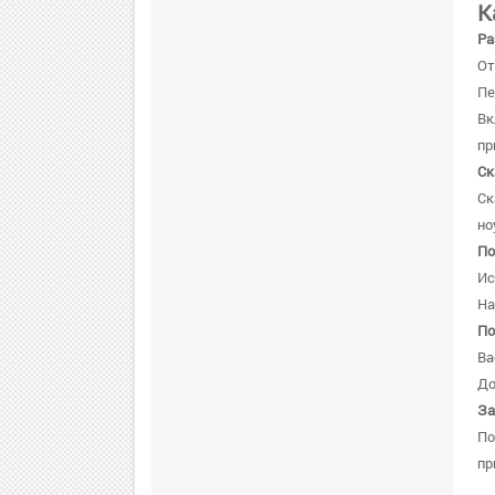
К
Ра
От
Пе
В
пр
Ск
Ск
но
По
Ис
На
По
Ва
До
За
По
пр