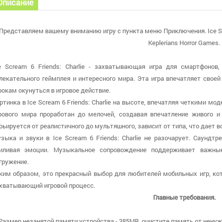
Описание
Представляем вашему вниманию игру с пункта меню Приключения. Ice Scre
Keplerians Horror Games.
e Scream 6 Friends: Charlie - захватывающая игра для смартфонов
лекательного геймплея и интересного мира. Эта игра впечатляет свое
рокам окунуться в игровое действие.
ртинка в Ice Scream 6 Friends: Charlie на высоте, впечатляя четкими 
рового мира проработан до мелочей, создавая впечатление живого 
рьируется от реалистичного до мультяшного, зависит от типа, что дае
зыка и звуки в Ice Scream 6 Friends: Charlie не разочарует. Саунд
иливая эмоции. Музыкальное сопровождение поддерживает важны
гружение.
ким образом, это прекрасный выбор для любителей мобильных игр, ко
хватывающий игровой процесс.
Главные требования.
 Размер незанятой памяти устройства - 385MB, очистите память от ненуж