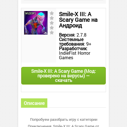
Smile-X III: A
Scary Game на
Андроид
Версия
: 2.7.8
Системные
требования
: 9+
Разработчик
:
IndieFist Horror
Games
Smile-X III: A Scary Game (Мод:
проверено на вирусы) —
скачать
Описание
Попробуем разобрать игру с категории
Приключения. Smile-X III: A Scary Game от