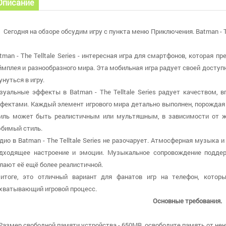
Описание
Сегодня на обзоре обсудим игру с пункта меню Приключения. Batman - The 
tman - The Telltale Series - интересная игра для смартфонов, которая 
ймплея и разнообразного мира. Эта мобильная игра радует своей доступ
унуться в игру.
зуальные эффекты в Batman - The Telltale Series радует качеством
фектами. Каждый элемент игрового мира детально выполнен, порождая 
иль может быть реалистичным или мультяшным, в зависимости от жа
бимый стиль.
дио в Batman - The Telltale Series не разочарует. Атмосферная музыка
дходящее настроение и эмоции. Музыкальное сопровождение подд
лают её ещё более реалистичной.
итоге, это отличный вариант для фанатов игр на телефон, котор
хватывающий игровой процесс.
Основные требования.
 Размер свободной памяти устройства - 650MB, освободите память от нен