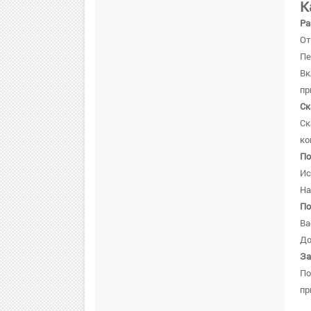
К
Ра
От
Пе
В
пр
Ск
Ск
ко
По
Ис
На
По
Ва
До
За
По
пр