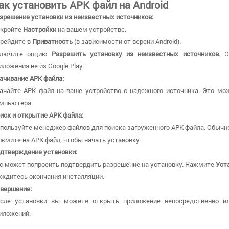
ак установить APK файл на Android
зрешение установки из неизвестных источников:
кройте
Настройки
на вашем устройстве.
рейдите в
Приватность
(в зависимости от версии Android).
ключите опцию
Разрешить установку из неизвестных источников
. 
иложения не из Google Play.
ачивание APK файла:
ачайте APK файл на ваше устройство с надежного источника. Это мож
мпьютера.
иск и открытие APK файла:
пользуйте менеджер файлов для поиска загруженного APK файла. Обычно
жмите на APK файл, чтобы начать установку.
дтверждение установки:
с может попросить подтвердить разрешение на установку. Нажмите
Уст
ждитесь окончания инсталляции.
вершение:
сле установки вы можете открыть приложение непосредственно и
иложений.