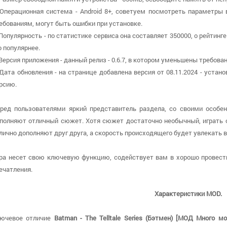
 Операционная система - Android 8+, советуем посмотреть параметры 
ебованиям, могут быть ошибки при установке.
 Популярность - по статистике сервиса она составляет 350000, о рейтин
о популярнее.
 Версия приложения - данный релиз - 0.6.7, в котором уменьшены требован
 Дата обновления - на странице добавлена версия от 08.11.2024 - уста
рсию.
ред пользователями яркий представитель раздела, со своими особе
полняют отличный сюжет. Хотя сюжет достаточно необычный, играть о
лично дополняют друг друга, а скорость происходящего будет увлекать в
ра несет свою ключевую функцию, содействует вам в хорошо провест
ечатления.
Характеристики MOD.
ючевое отличие
Batman - The Telltale Series (Бэтмен) [МОД Много мо