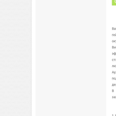
Ba
ге
ок
Ви
эф
ст
лю
Ау
по
де
В 
за
1.