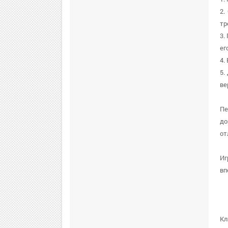
2.
тр
3.
ег
4.
5.
ве
Пе
до
от
Иг
вп
Кл