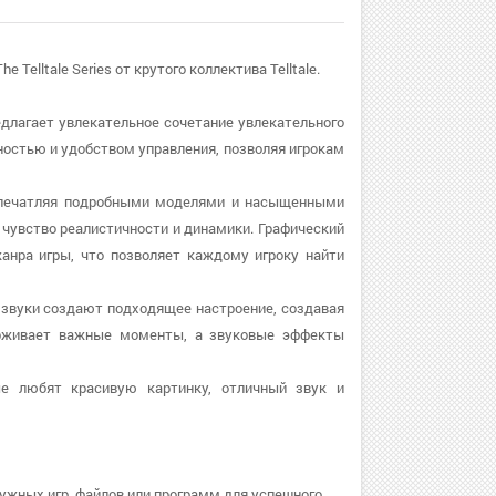
Telltale Series от крутого коллектива Telltale.
предлагает увлекательное сочетание увлекательного
ностью и удобством управления, позволяя игрокам
, впечатляя подробными моделями и насыщенными
чувство реалистичности и динамики. Графический
нра игры, что позволяет каждому игроку найти
 и звуки создают подходящее настроение, создавая
ерживает важные моменты, а звуковые эффекты
ые любят красивую картинку, отличный звук и
ужных игр, файлов или программ для успешного.