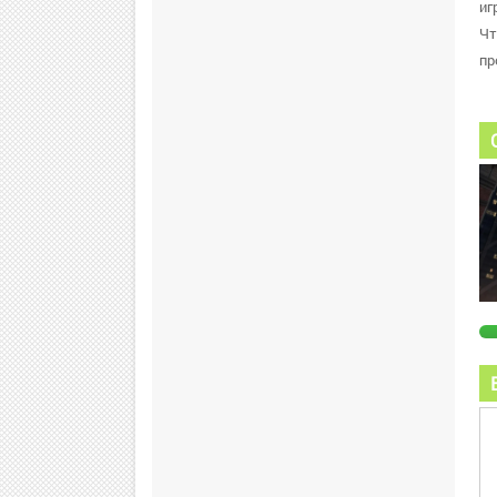
иг
Чт
пр