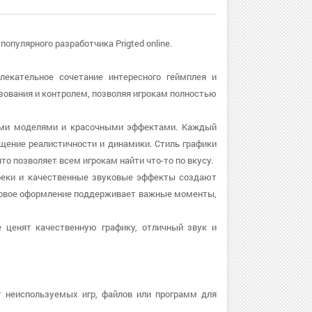
популярного разработчика Prigted online.
влекательное сочетание интересного геймплея и
зования и контролем, позволяя игрокам полностью
ткими моделями и красочными эффектами. Каждый
щение реалистичности и динамики. Стиль графики
о позволяет всем игрокам найти что-то по вкусу.
треки и качественные звуковые эффекты создают
ковое оформление поддерживает важные моменты,
е ценят качественную графику, отличный звук и
т неиспользуемых игр, файлов или программ для