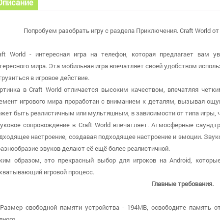
Описание
Попробуем разобрать игру с раздела Приключения. Craft World от 
aft World - интересная игра на телефон, которая предлагает вам у
тересного мира. Эта мобильная игра впечатляет своей удобством исполь
грузиться в игровое действие.
ртинка в Craft World отличается высоким качеством, впечатляя че
емент игрового мира проработан с вниманием к деталям, вызывая ощу
жет быть реалистичным или мультяшным, в зависимости от типа игры, чт
уковое сопровождение в Craft World впечатляет. Атмосферные саунд
дходящее настроение, создавая подходящее настроение и эмоции. Зву
разнообразие звуков делают её ещё более реалистичной.
ким образом, это прекрасный выбор для игроков на Android, которы
хватывающий игровой процесс.
Главные требования.
 Размер свободной памяти устройства - 194MB, освободите память о
лного.