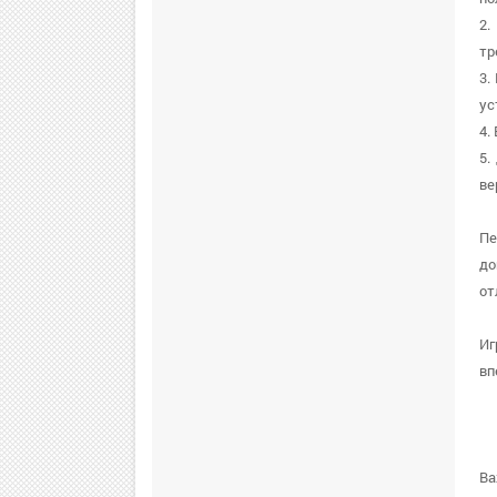
2.
тр
3.
ус
4.
5.
ве
Пе
до
от
Иг
вп
Ва