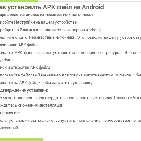
ак установить APK файл на Android
зрешение установки из неизвестных источников:
кройте
Настройки
на вашем устройстве.
рейдите в
Защита
(в зависимости от версии Android).
лючите опцию
Неизвестные источники
. Это позволит вашему устройству
ачивание APK файла:
ачайте APK файл на ваше устройство с доверенного ресурса. Это мож
утбука.
иск и открытие APK файла:
пользуйте файловый менеджер для поиска загруженного APK файла. Обы
жмите на APK файл, чтобы запустить установку.
дтверждение установки:
с может попросить подтвердить разрешение на установку. Нажмите
Уст
ждитесь окончания инсталляции.
вершение:
сле установки вы можете запустить приложение непосредственно и
иложений.