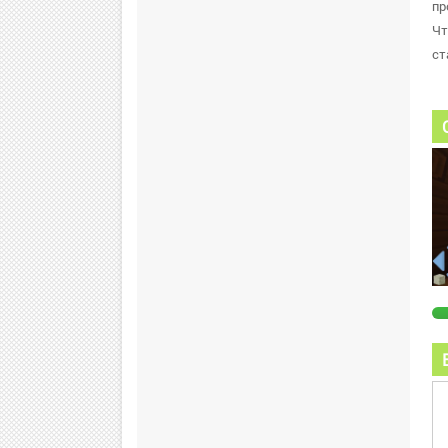
пр
Чт
ст