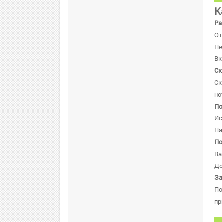
К
Ра
От
Пе
Вк
Ск
Ск
но
По
Ис
На
По
Ва
До
За
По
пр