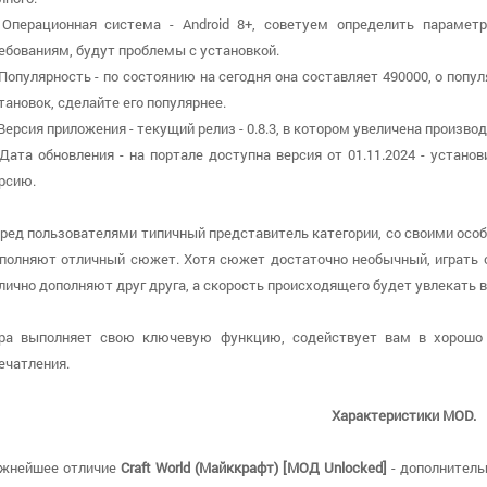
 Операционная система - Android 8+, советуем определить парамет
ебованиям, будут проблемы с установкой.
 Популярность - по состоянию на сегодня она составляет 490000, о поп
тановок, сделайте его популярнее.
 Версия приложения - текущий релиз - 0.8.3, в котором увеличена произво
 Дата обновления - на портале доступна версия от 01.11.2024 - устан
рсию.
ред пользователями типичный представитель категории, со своими осо
полняют отличный сюжет. Хотя сюжет достаточно необычный, играть о
лично дополняют друг друга, а скорость происходящего будет увлекать в
ра выполняет свою ключевую функцию, содействует вам в хорошо
ечатления.
Характеристики MOD.
жнейшее отличие
Craft World (Майккрафт) [МОД Unlocked]
- дополнитель