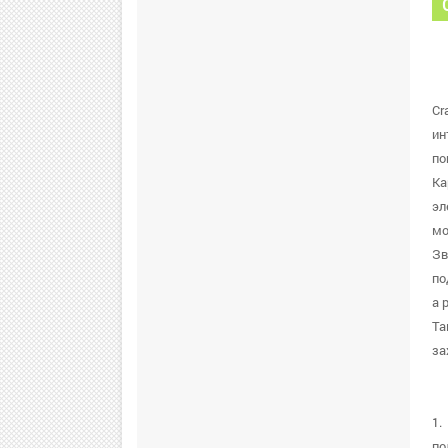
Cr
ин
по
Ка
эл
мо
Зв
по
а 
Та
за
1.
по