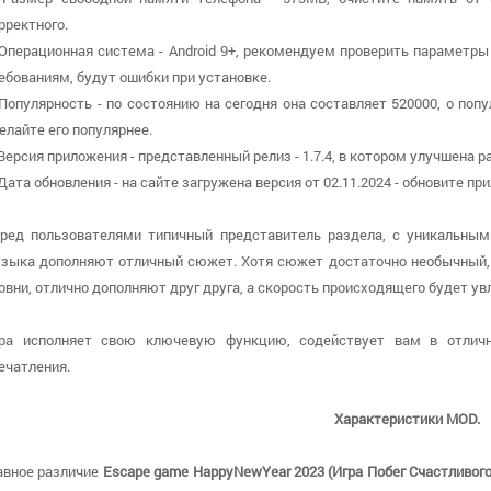
рректного.
 Операционная система - Android 9+, рекомендуем проверить параметры 
ебованиям, будут ошибки при установке.
 Популярность - по состоянию на сегодня она составляет 520000, о поп
елайте его популярнее.
 Версия приложения - представленный релиз - 1.7.4, в котором улучшена 
 Дата обновления - на сайте загружена версия от 02.11.2024 - обновите 
ред пользователями типичный представитель раздела, с уникальным
зыка дополняют отличный сюжет. Хотя сюжет достаточно необычный, 
овни, отлично дополняют друг друга, а скорость происходящего будет ув
ра исполняет свою ключевую функцию, содействует вам в отличн
ечатления.
Характеристики MOD.
авное различие
Escape game HappyNewYear 2023 (Игра Побег Счастливого