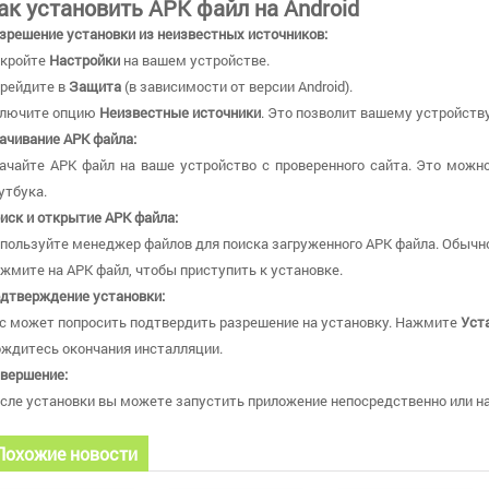
ак установить APK файл на Android
зрешение установки из неизвестных источников:
кройте
Настройки
на вашем устройстве.
рейдите в
Защита
(в зависимости от версии Android).
лючите опцию
Неизвестные источники
. Это позволит вашему устройству
ачивание APK файла:
ачайте APK файл на ваше устройство с проверенного сайта. Это можно
утбука.
иск и открытие APK файла:
пользуйте менеджер файлов для поиска загруженного APK файла. Обычно
жмите на APK файл, чтобы приступить к установке.
дтверждение установки:
с может попросить подтвердить разрешение на установку. Нажмите
Уст
ждитесь окончания инсталляции.
вершение:
сле установки вы можете запустить приложение непосредственно или най
Похожие новости