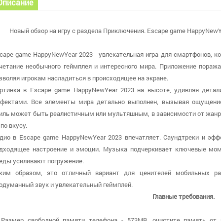
Описание
Новый обзор на игру с раздела Приключения. Escape game HappyNewYe
cape game HappyNewYear 2023 - увлекательная игра для смартфонов, к
четание необычного геймплея и интересного мира. Приложение поража
зволяя игрокам насладиться в происходящее на экране.
ртинка в Escape game HappyNewYear 2023 на высоте, удивляя дета
фектами. Все элементы мира детально выполнен, вызывая ощущение
иль может быть реалистичным или мультяшным, в зависимости от жанра
 по вкусу.
дио в Escape game HappyNewYear 2023 впечатляет. Саундтреки и эф
дходящее настроение и эмоции. Музыка подчеркивает ключевые мом
еды усиливают погружение.
ким образом, это отличный вариант для ценителей мобильных ра
одуманный звук и увлекательный геймплей.
Главные требования.
 Размер свободной памяти телефона - 573MB, очистите память от 