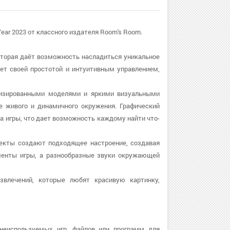
ar 2023 от классного издателя Room's Room.
оторая даёт возможность насладиться уникальное
ет своей простотой и интуитивным управлением,
лизированными моделями и яркими визуальными
 живого и динамичного окружения. Графический
 игры, что дает возможность каждому найти что-
фекты создают подходящее настроение, создавая
енты игры, а разнообразные звуки окружающей
звлечений, которые любят красивую картинку,
неиспользуемых игр, файлов или программ для