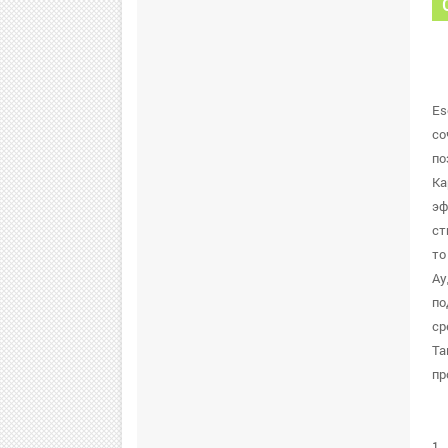
Es
со
по
Ка
эф
ст
то
Ау
по
ср
Та
пр
1.