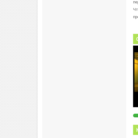
пе
Чт
пр