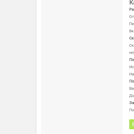
К
Ра
От
Пе
Вк
Ск
Ск
но
По
Ис
На
По
Ва
До
За
По