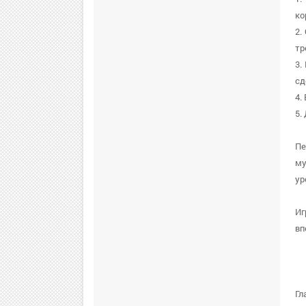
ко
2.
тр
3.
сд
4.
5.
Пе
му
ур
Иг
вп
Гл