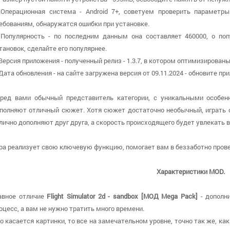
 Операционная система - Android 7+, советуем проверить параметры
ебованиям, обнаружатся ошибки при установке.
 Популярность - по последним данным она составляет 460000, о по
тановок, сделайте его популярнее.
 Версия приложения - полученный релиз - 1.3.7, в котором оптимизирован
 Дата обновления - на сайте загружена версия от 09.11.2024 - обновите 
ред вами обычный представитель категории, с уникальными особен
полняют отличный сюжет. Хотя сюжет достаточно необычный, играть о
лично дополняют друг друга, а скорость происходящего будет увлекать в
ра реализует свою ключевую функцию, помогает вам в беззаботно прове
Характеристики MOD.
авное отличие
Flight Simulator 2d - sandbox [МОД Mega Pack]
- дополн
оцесс, а вам не нужно тратить много времени.
о касается картинки, то все на замечательном уровне, точно так же, ка