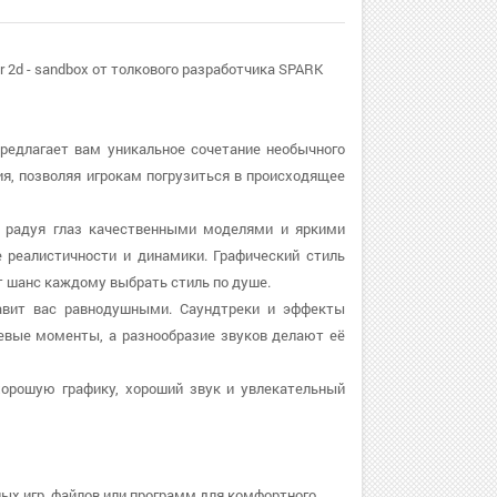
r 2d - sandbox от толкового разработчика SPARK
 предлагает вам уникальное сочетание необычного
ия, позволяя игрокам погрузиться в происходящее
м, радуя глаз качественными моделями и яркими
реалистичности и динамики. Графический стиль
ёт шанс каждому выбрать стиль по душе.
ставит вас равнодушными. Саундтреки и эффекты
евые моменты, а разнообразие звуков делают её
хорошую графику, хороший звук и увлекательный
ных игр, файлов или программ для комфортного.