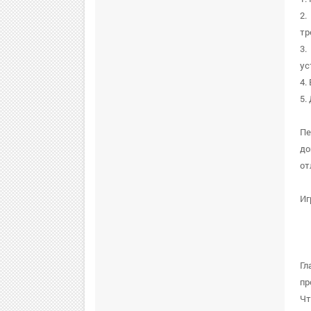
2.
тр
3.
ус
4.
5.
Пе
до
от
Иг
Гл
пр
Чт