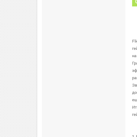
Fl
ге
на
Гр
эф
ра
Зв
до
ещ
Ит
ге
1.