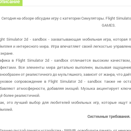
Описание
Сегодня на обзоре обсудим игру с категории Симуляторы. Flight Simulato
GAMES.
ight Simulator 2d - sandbox - захватывающая мобильная игра, которая
ймплея и интересного мира. Игра впечатляет своей легкостью управлен
 экране.
афика в Flight Simulator 2d - sandbox отличается высоким качество
фектами. Все элементы мира детально выполнен, вызывая ощущение 
знообразен от реалистичного до мультяшного, зависит от жанра, что да
уковое сопровождение в Flight Simulator 2d - sandbox также не о
бавляют атмосферности, добавляя эмоций. Музыка акцентирует ключ
ё более реалистичной.
ак, это лучший выбор для любителей мобильных игр, которые ищут 
ймплей.
Системные требования.
 Размер пустой памяти устройства - 595MB, освободите память от ненуж