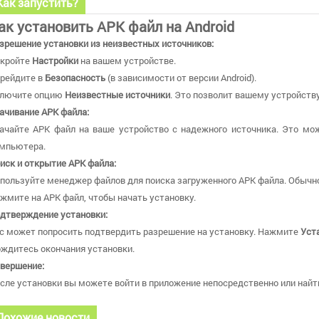
Как запустить?
ак установить APK файл на Android
зрешение установки из неизвестных источников:
кройте
Настройки
на вашем устройстве.
рейдите в
Безопасность
(в зависимости от версии Android).
лючите опцию
Неизвестные источники
. Это позволит вашему устройству
ачивание APK файла:
ачайте APK файл на ваше устройство с надежного источника. Это мож
мпьютера.
иск и открытие APK файла:
пользуйте менеджер файлов для поиска загруженного APK файла. Обычно
жмите на APK файл, чтобы начать установку.
дтверждение установки:
с может попросить подтвердить разрешение на установку. Нажмите
Уст
ждитесь окончания установки.
вершение:
сле установки вы можете войти в приложение непосредственно или найт
Похожие новости