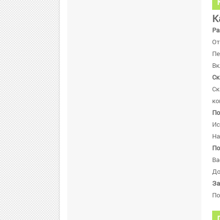
К
Ра
От
Пе
Вк
Ск
Ск
ко
По
Ис
На
По
Ва
До
За
По