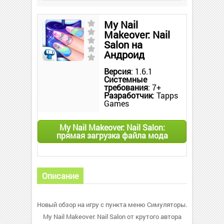
My Nail
Makeover: Nail
Salon на
Андроид
Версия
: 1.6.1
Системные
требования
: 7+
Разработчик
: Tapps
Games
My Nail Makeover: Nail Salon:
прямая загрузка файла мода
Описание
Новый обзор на игру с пункта меню Симуляторы.
My Nail Makeover: Nail Salon от крутого автора