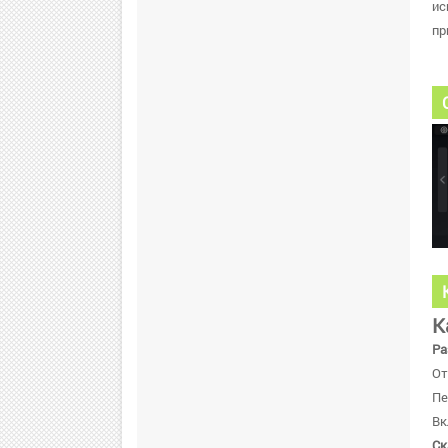
ис
пр
К
Ра
От
Пе
Вк
Ск