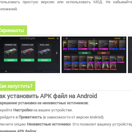
пользовать простую версию или использовать МОД. Не забывайт
иложений.
Скриншоты
Как запустить?
ак установить APK файл на Android
зрешение установки из неизвестных источников:
кройте
Настройки
на вашем устройстве.
рейдите в
Приватность
(в зависимости от версии Android).
лючите опцию
Неизвестные источники
. Это позволит вашему устройству
ачивание APK файла: