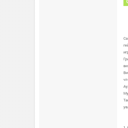
Ca
ге
иг
Гр
ви
Ви
чт
Ау
Му
Та
ув
1.