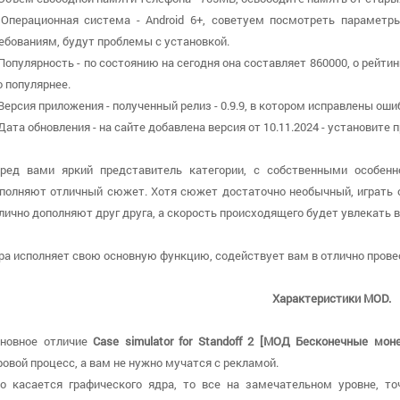
 Операционная система - Android 6+, советуем посмотреть параметры
ебованиям, будут проблемы с установкой.
 Популярность - по состоянию на сегодня она составляет 860000, о рейти
о популярнее.
 Версия приложения - полученный релиз - 0.9.9, в котором исправлены оши
 Дата обновления - на сайте добавлена версия от 10.11.2024 - установит
ред вами яркий представитель категории, с собственными особенн
полняют отличный сюжет. Хотя сюжет достаточно необычный, играть о
лично дополняют друг друга, а скорость происходящего будет увлекать в
ра исполняет свою основную функцию, содействует вам в отлично провес
Характеристики MOD.
новное отличие
Case simulator for Standoff 2 [МОД Бесконечные мон
ровой процесс, а вам не нужно мучатся с рекламой.
о касается графического ядра, то все на замечательном уровне, т