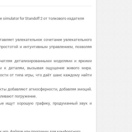
mulator for Standoff 2 от толкового издателя
доставляет увлекательное сочетание увлекательного
 простотой и интуитивным управлением, позволяя
впечатляя детализированными моделями и яркими
м к деталям, вызывая ощущение живого мира.
сти от типа игры, что даёт шанс каждому найти
ффекты добавляют атмосферности, добавляя эмоций.
иливают погружение.
рые ищут хорошую графику, продуманный звук и
х игр, файлов или программ для комфортного.