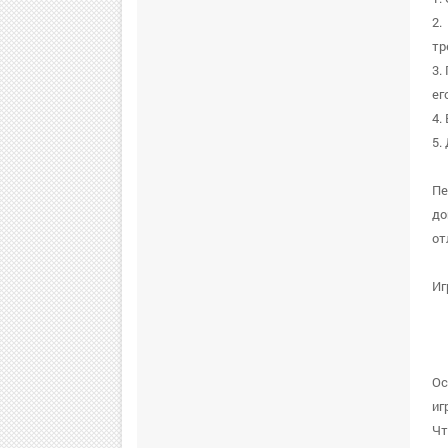
2.
тр
3.
ег
4.
5.
Пе
до
от
Иг
Ос
иг
Чт