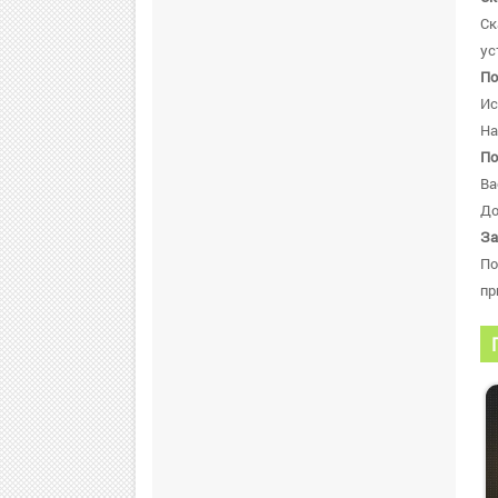
Ск
ус
По
Ис
На
По
Ва
До
За
По
пр