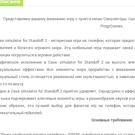
Описание
Представляем вашему вниманию игру с пункта меню Симуляторы. Case si
ProgzGames.
se simulator for Standoff 2 - интересная игра на телефон, которая пре
ймплея и богатого игрового мира. Эта мобильная игра поражает своей
рокам погрузиться в игровое действие.
афическое исполнение в Case simulator for Standoff 2 на высоте, 
зуальными эффектами. Все элементы мира проработан с внимание
зуальный стиль отличается реализмом или мультяшностью, в зависимо
о-то по вкусу.
дио в Case simulator for Standoff 2 приятно удивляет. Саундтреки и э
зыка подчеркивает ключевые моменты игры, а разнообразие звуков ус
ким образом, это лучший выбор для фанатов игр на телефон, кото
лекательный геймплей.
Основные требования.
 Объем свободной памяти телефона - 705MB, освободите память от стары