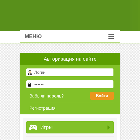
МЕНЮ
Авторизация на сайте
Забыли пароль?
Регистрация
Игры