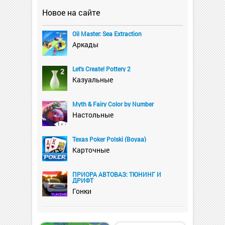
Новое на сайте
Oil Master: Sea Extraction
Аркады
Let's Create! Pottery 2
Казуальные
Myth & Fairy Color by Number
Настольные
Texas Poker Polski (Boyaa)
Карточные
ПРИОРА АВТОВАЗ: ТЮНИНГ И
ДРИФТ
Гонки