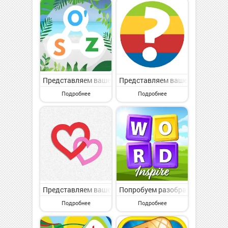
Представляем вашему вниманию игру с раздела Словесные. 
Представляем вашему вниманию 
Подробнее
Подробнее
Представляем вашему вниманию игру с категории Слове
Попробуем разобрать игру с пун
Подробнее
Подробнее