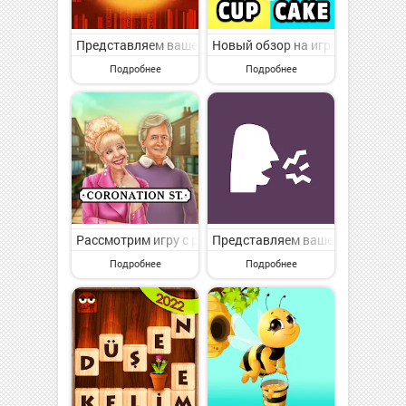
Представляем вашему вниманию игру с категории Слов
Новый обзор на игру с категори
Подробнее
Подробнее
Рассмотрим игру с раздела Словесные. Coronation Stree
Представляем вашему вниманию и
Подробнее
Подробнее