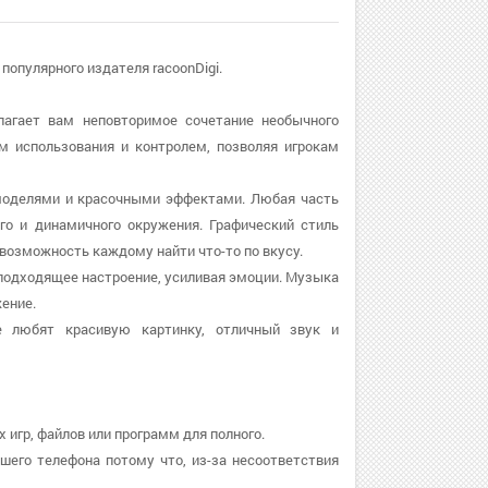
т популярного издателя racoonDigi.
длагает вам неповторимое сочетание необычного
м использования и контролем, позволяя игрокам
ми моделями и красочными эффектами. Любая часть
го и динамичного окружения. Графический стиль
 возможность каждому найти что-то по вкусу.
т подходящее настроение, усиливая эмоции. Музыка
ение.
е любят красивую картинку, отличный звук и
 игр, файлов или программ для полного.
ашего телефона потому что, из-за несоответствия