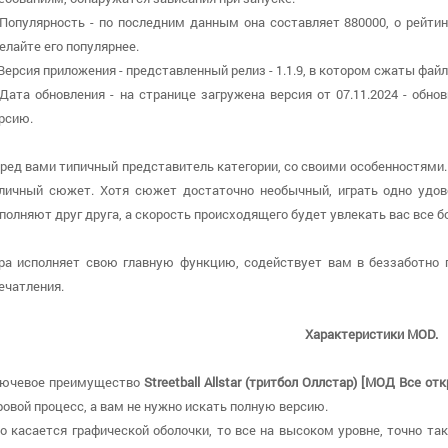
 Популярность - по последним данным она составляет 880000, о рейти
елайте его популярнее.
 Версия приложения - представленный релиз - 1.1.9, в котором сжаты фай
 Дата обновления - на странице загружена версия от 07.11.2024 - об
рсию.
ред вами типичный представитель категории, со своими особенностями
личный сюжет. Хотя сюжет достаточно необычный, играть одно удов
полняют друг друга, а скорость происходящего будет увлекать вас все б
ра исполняет свою главную функцию, содействует вам в беззаботно
ечатления.
Характеристики MOD.
ючевое преимущество
Streetball Allstar (тритбол Оллстар) [МОД Все от
ровой процесс, а вам не нужно искать полную версию.
о касается графической оболочки, то все на высоком уровне, точно так