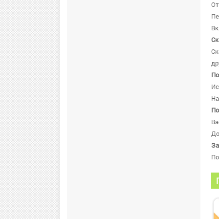
От
Пе
Вк
Ск
Ск
др
По
Ис
На
По
Ва
До
За
По