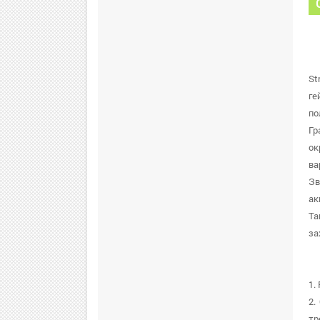
St
ге
по
Гр
ок
ва
Зв
ак
Та
за
1.
2.
тр