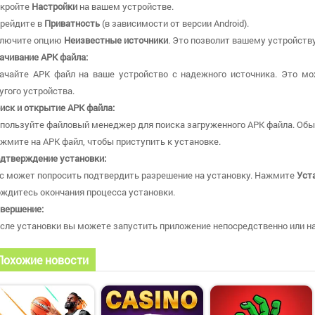
кройте
Настройки
на вашем устройстве.
рейдите в
Приватность
(в зависимости от версии Android).
лючите опцию
Неизвестные источники
. Это позволит вашему устройству
ачивание APK файла:
ачайте APK файл на ваше устройство с надежного источника. Это мо
угого устройства.
иск и открытие APK файла:
пользуйте файловый менеджер для поиска загруженного APK файла. Обы
жмите на APK файл, чтобы приступить к установке.
дтверждение установки:
с может попросить подтвердить разрешение на установку. Нажмите
Уст
ждитесь окончания процесса установки.
вершение:
сле установки вы можете запустить приложение непосредственно или най
Похожие новости