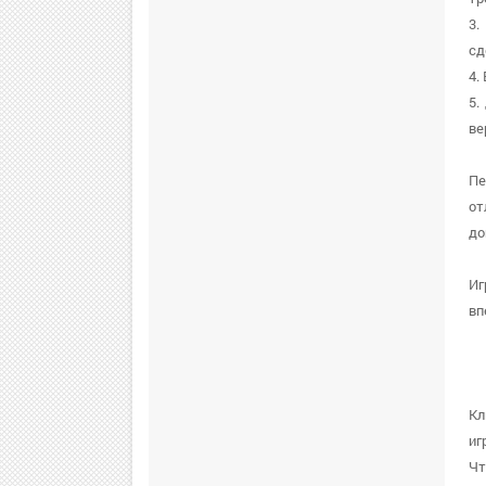
3.
сд
4.
5.
ве
Пе
от
до
Иг
вп
Кл
иг
Чт