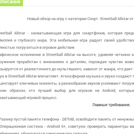
Описание
Новый обзор на игру с категории Спорт. Streetball Allstar о
reetball Allstar - захватывающая игра для смартфонов, которая пре
ймплея и глубокого мира. Эта мобильная игра радует своей удобство
лностью погрузиться в игровое действие.
афическое исполнение в Streetball Allstar на высоте, удивляя четки
ружения проработан с вниманием к деталям, порождая чувство живо
рьируется от реалистичного до мультяшного, зависит от жанра, что дает
ук в Streetball Allstar впечатляет. Атмосферная музыка и звуки создаю
центирует ключевые моменты, а разнообразие звуков усиливают погруж
ким образом, это лучший выбор для игроков на Android, которы
хватывающий игровой процесс.
Главные требования.
 Размер пустой памяти телефона - 287MB, освободите память от ненужных
 Операционная система - Android 6+, советуем проверить параметры в
ебованиям, обнаружатся зависания при запуске.