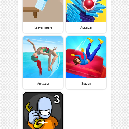
Казуальные
Аркады
Аркады
Экшен