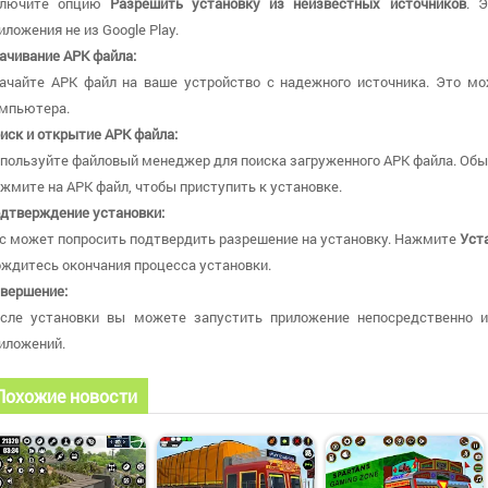
ключите опцию
Разрешить установку из неизвестных источников
. 
иложения не из Google Play.
ачивание APK файла:
ачайте APK файл на ваше устройство с надежного источника. Это мо
мпьютера.
иск и открытие APK файла:
пользуйте файловый менеджер для поиска загруженного APK файла. Обы
жмите на APK файл, чтобы приступить к установке.
дтверждение установки:
с может попросить подтвердить разрешение на установку. Нажмите
Уст
ждитесь окончания процесса установки.
вершение:
сле установки вы можете запустить приложение непосредственно 
иложений.
Похожие новости