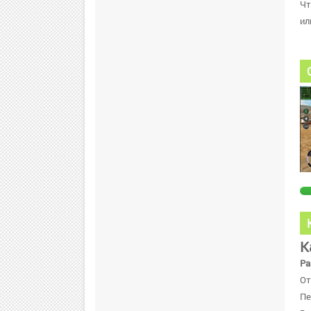
Чт
ил
К
Ра
От
Пе