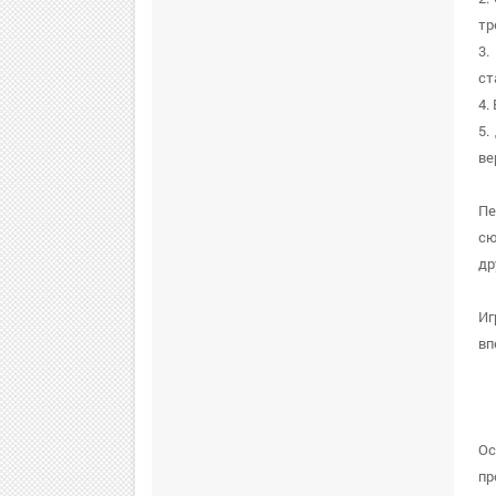
тр
3.
ст
4.
5.
ве
Пе
сю
др
Иг
вп
Ос
пр