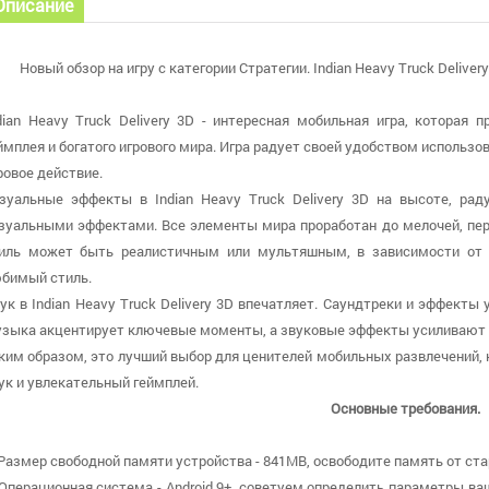
Описание
Новый обзор на игру с категории Стратегии. Indian Heavy Truck Deliver
dian Heavy Truck Delivery 3D - интересная мобильная игра, которая 
ймплея и богатого игрового мира. Игра радует своей удобством использо
ровое действие.
зуальные эффекты в Indian Heavy Truck Delivery 3D на высоте, ра
зуальными эффектами. Все элементы мира проработан до мелочей, пе
иль может быть реалистичным или мультяшным, в зависимости от ж
бимый стиль.
ук в Indian Heavy Truck Delivery 3D впечатляет. Саундтреки и эффекты
зыка акцентирует ключевые моменты, а звуковые эффекты усиливают 
ким образом, это лучший выбор для ценителей мобильных развлечений,
ук и увлекательный геймплей.
Основные требования.
 Размер свободной памяти устройства - 841MB, освободите память от ста
 Операционная система - Android 9+, советуем определить параметры ва