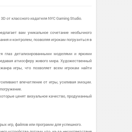
y 3D от классного издателя NYC Gaming Studio.
предлагает вам уникальное сочетание необычного
вания и контролем, позволяя игрокам погрузиться в
дуя глаз детализированными моделями и яркими
редавая атмосферу живого мира. Художественный
анра игры, что позволяет всем игрокам найти
 усиливают впечатление от игры, усиливая эмоции.
погружение.
 которые ценят визуальное качество, продуманный
рых игр, файлов или программ для успешного.
шего устройства потому что, из-за несоответствия