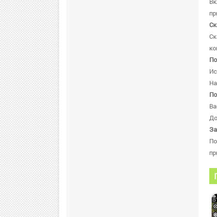
В
пр
Ск
Ск
ко
По
Ис
На
По
Ва
До
За
По
пр