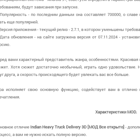
ебованиям, будут зависания при запуске.
 Популярность - по последним данным она составляет 700000, о cлаве
ать еще популярней.
 Версия приложения - текущий релиз - 2.7.1, в котором уменьшены требова
 Дата обновления - на сайте загружена версия от 07.11.2024 - устан
рсию.
ред вами характерный представитель жанра, особенностями. Красивая
жет. Хотя сюжет достаточно необычный, играть одно удовольствие. 
уг друга, а скорость происходящего будет увлекать вас все больше.
ра исполняет свою основную функцию, содействует вам в отлично 
ечатления.
Характеристики MOD.
новное отличие
Indian Heavy Truck Delivery 3D [МОД Все открыто]
- допол
оцесс, а вам не нужно искать полную версию.