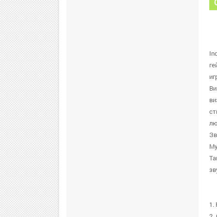
In
ге
иг
Ви
ви
ст
лю
Зв
Му
Та
зв
1.
2.