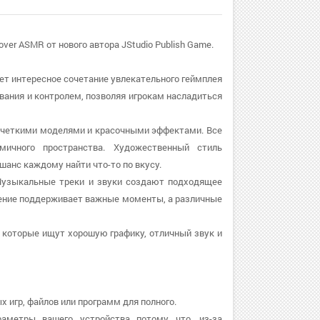
er ASMR от нового автора JStudio Publish Game.
яет интересное сочетание увлекательного геймплея
вания и контролем, позволяя игрокам насладиться
я четкими моделями и красочными эффектами. Все
ичного пространства. Художественный стиль
 шанс каждому найти что-то по вкусу.
Музыкальные треки и звуки создают подходящее
ление поддерживает важные моменты, а различные
 которые ищут хорошую графику, отличный звук и
х игр, файлов или программ для полного.
раметры вашего устройства потому что, из-за