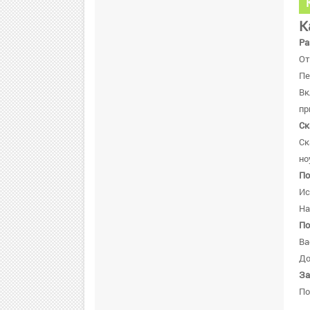
К
Ра
От
Пе
В
пр
Ск
Ск
но
По
Ис
На
По
Ва
До
За
По