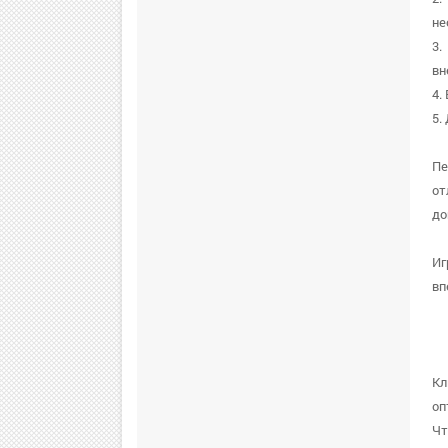
не
3.
вн
4.
5.
Пе
от
до
Иг
вп
Кл
оп
Чт