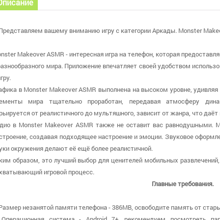
Описание
Представляем вашему вниманию игру с категории Аркады. Monster Makeov
nster Makeover ASMR - интересная игра на телефон, которая предоставл
разнообразного мира. Приложение впечатляет своей удобством использо
игру.
афика в Monster Makeover ASMR выполнена на высоком уровне, удивля
ементы мира тщательно проработан, передавая атмосферу динам
рьируется от реалистичного до мультяшного, зависит от жанра, что даёт
дио в Monster Makeover ASMR также не оставит вас равнодушными. 
строение, создавая подходящее настроение и эмоции. Звуковое оформ
уки окружения делают её ещё более реалистичной.
ким образом, это лучший выбор для ценителей мобильных развлечений,
хватывающий игровой процесс.
Главные требования.
 Размер незанятой памяти телефона - 386MB, освободите память от стары
 Операционная система - Android 7+, рекомендуем посмотреть па