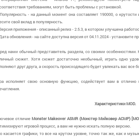
соответствия требованиям, могут быть проблемы с установкой.
 Популярность - на данный момент она составляет 190000, о крутости
есите свой вклад в популярность.
 Версия приложения - описанный релиз - 2.5.3, в котором улучшена работо
 Дата обновления - на сайте доступна версия от 04.11.2024 - установите
ред нами обычный представитель раздела, со своими особенностями. 
личный сюжет. Хотя сюжет достаточно необычный, играть одно удов
полняют друг друга, а скорость происходящего будет увлекать вас все б
ра исполняет свою основную функцию, содействует вам в отлично 
ечатления.
Характеристики MOD.
ючевое отличие
Monster Makeover ASMR (Монстер Мэйковер АСМР) [МО
тимизируют игровой процесс, а вам не нужно искать полную версию.
о касается графики, то все на крутом уровне, точно так же, как и муз