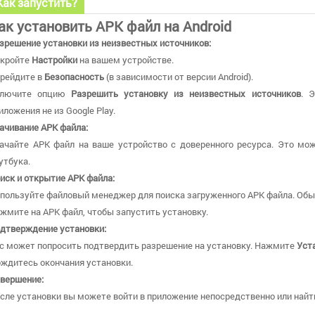
Как запустить?
ак установить APK файл на Android
зрешение установки из неизвестных источников:
кройте
Настройки
на вашем устройстве.
рейдите в
Безопасность
(в зависимости от версии Android).
ключите опцию
Разрешить установку из неизвестных источников
. 
иложения не из Google Play.
ачивание APK файла:
ачайте APK файл на ваше устройство с доверенного ресурса. Это мож
утбука.
иск и открытие APK файла:
пользуйте файловый менеджер для поиска загруженного APK файла. Обы
жмите на APK файл, чтобы запустить установку.
дтверждение установки:
с может попросить подтвердить разрешение на установку. Нажмите
Уст
ждитесь окончания установки.
вершение:
сле установки вы можете войти в приложение непосредственно или найти