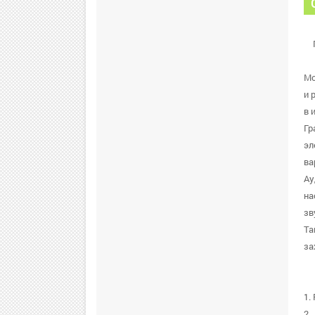
Mo
и 
в 
Гр
эл
ва
Ау
на
зв
Та
за
1.
2.