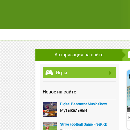
Авторизация на сайте
Игры
Новое на сайте
Digital Basement Music Show
Музыкальные
Strike Football Game FreeKick