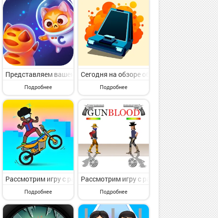
oblominer от популярного разработчика Exosyphen Studios. Havok B
Head Field от известного разработчика Moustache Banana. Scary He
судим игру с раздела Аркады. Faily Brakes от толкового коллектив
Представляем вашему вниманию игру с категории Аркады. Space Cat
Сегодня на обзоре обсудим игру с раздела
Подробнее
Подробнее
de - Two player games от нового коллектива Mini Game Apps Studio
ла Аркады. Игры без интернета Galaxy от известного коллектива R
здела Аркады. Green Bubble от известного разработчика Game-xl. 
Рассмотрим игру с раздела Аркады. Summer Wheelie от классного 
Рассмотрим игру с раздела Аркады. Gunbl
Подробнее
Подробнее