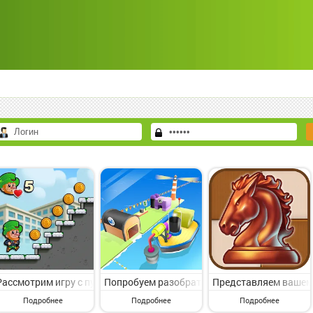
Рассмотрим игру с пункта меню Аркады. Lep's World Z от популярног
Попробуем разобрать игру с категории Аркады.
Представляем вашему 
Подробнее
Подробнее
Подробнее