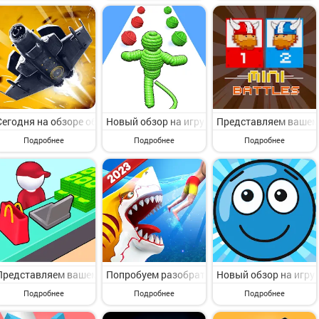
Сегодня на обзоре обсудим игру с категории Аркады. Sky Force Relo
Новый обзор на игру с раздела Аркады. Rope
Представляем вашему 
Подробнее
Подробнее
Подробнее
Представляем вашему вниманию игру с категории Аркады. My Mini Mal
Попробуем разобрать игру с раздела Аркады.
Новый обзор на игру с
Подробнее
Подробнее
Подробнее