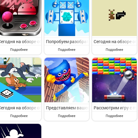
Сегодня на обзоре обсудим игру с пункта меню Аркады. MAME4droid
Попробуем разобрать игру с раздела Аркады.
Сегодня на обзоре об
Подробнее
Подробнее
Подробнее
Сегодня на обзоре обсудим игру с раздела Аркады. Tom & Jerry: Mou
Представляем вашему вниманию игру с катего
Рассмотрим игру с пун
Подробнее
Подробнее
Подробнее