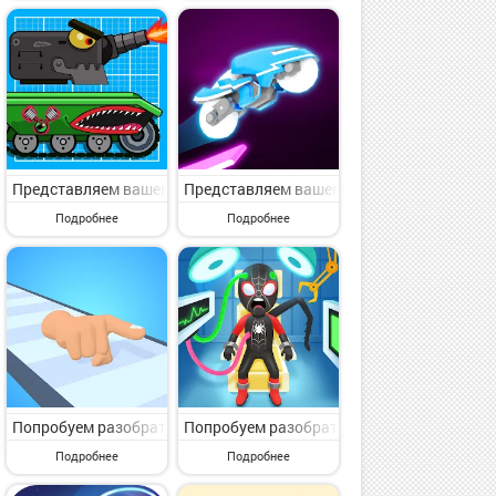
aded от популярного автора Infinite Dreams. Sky Force Reloaded -
-Man Run от известного автора Supersonic Studios LTD. Rope-Man 
вниманию игру с категории Аркады. 12 MiniBattles - Two Players от
Представляем вашему вниманию игру с раздела Аркады. TankCraft –
Представляем вашему вниманию игру с разд
Подробнее
Подробнее
l: Mart Tycoon Game от известного автора Playspare. My Mini Mall
 Double Head Shark Attack PVP от популярного разработчика BigCod
 пункта меню Аркады. Bounce Ball 4: Red Season 4 от классного кол
Попробуем разобрать игру с раздела Аркады. Dirty Finger 3D от 
Попробуем разобрать игру с пункта меню А
Подробнее
Подробнее