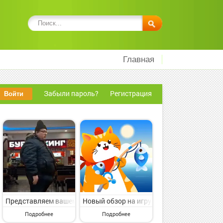
Главная
Забыли пароль?
Регистрация
о коллектива nerByte GmbH. Lep's World Z - увлекательная мобильн
 Oil Master: Sea Extraction от известного разработчика Midnite Srl
вниманию игру с категории Аркады. Chess - Online Game Hall от поп
Представляем вашему вниманию игру с категории Аркады. Бургерк
Новый обзор на игру с категории Аркады. I
Подробнее
Подробнее