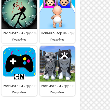
 (0.139u1) от нового издателя Seleuco. MAME4droid (0.139u1) - з
 Sentry Tower от известного коллектива Hoopsly FZE. Sentry Tower 
судим игру с пункта меню Аркады. Vadim the Cockroach от известног
Рассмотрим игру с пункта меню Аркады. Optical Inquisitor 17+ от
Новый обзор на игру с категории Аркады. F
Подробнее
Подробнее
se Maze от толкового автора GlobalFun Games. Tom & Jerry: Mouse 
рии Аркады. Stretch Legs: Jump King от известного коллектива CA
кта меню Аркады. Brick Breaker Star: Space King от крутого автора 
Рассмотрим игру с категории Аркады. Cartoon Network GameBox о
Рассмотрим игру с категории Аркады. Cute
Подробнее
Подробнее