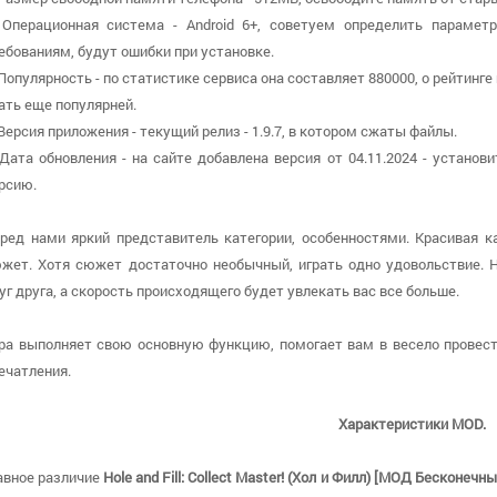
 Операционная система - Android 6+, советуем определить парамет
ебованиям, будут ошибки при установке.
 Популярность - по статистике сервиса она составляет 880000, о рейтинге
ать еще популярней.
 Версия приложения - текущий релиз - 1.9.7, в котором сжаты файлы.
 Дата обновления - на сайте добавлена версия от 04.11.2024 - устан
рсию.
ред нами яркий представитель категории, особенностями. Красивая 
жет. Хотя сюжет достаточно необычный, играть одно удовольствие. 
уг друга, а скорость происходящего будет увлекать вас все больше.
ра выполняет свою основную функцию, помогает вам в весело провес
ечатления.
Характеристики MOD.
авное различие
Hole and Fill: Collect Master! (Хол и Филл) [МОД Бесконечн