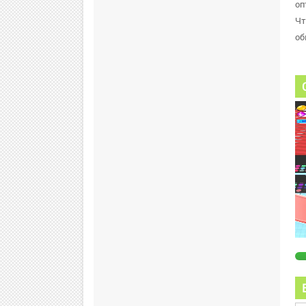
оп
Чт
об