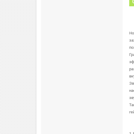
Ho
за
по
Гр
эф
ра
вк
Зв
на
зв
Та
ге
1.