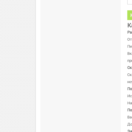
К
Ра
От
Пе
В
пр
Ск
Ск
но
По
Ис
На
По
Ва
До
За