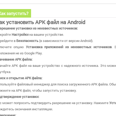
Как запустить?
ак установить APK файл на Android
зрешение установки из неизвестных источников:
кройте
Настройки
на вашем устройстве.
рейдите в
Безопасность
(в зависимости от версии Android).
ключите опцию
Установка приложений из неизвестных источников
. 
иложения не из Google Play.
ачивание APK файла:
ачайте APK файл на ваше устройство с надежного источника. Это можн
утбука.
иск и открытие APK файла:
пользуйте файловый менеджер для поиска загруженного APK файла. Обы
жмите на APK файл, чтобы запустить установку.
дтверждение установки:
с может попросить подтвердить разрешение на установку. Нажмите
Уст
ждитесь окончания инсталляции.
вершение: