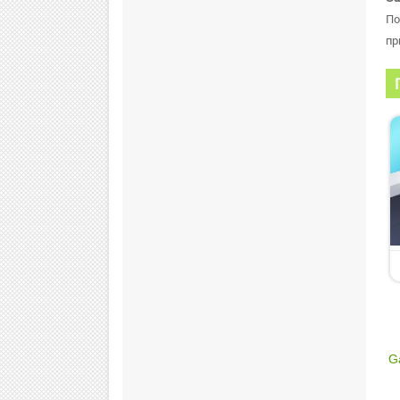
По
пр
G