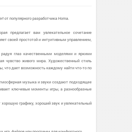
ter! от популярного разработчика Homa.
торая предлагает вам увлекательное сочетание
ляет своей простотой и интуитивным управлением,
ом, радуя глаз качественными моделями и яркими
ая чувство живого мира. Художественный стиль
ры, что дает возможность каждому найти что-то по
и. Атмосферная музыка и звуки создают подходящее
кивает ключевые моменты игры, а разнообразные
т хорошую графику, хороший звук и увлекательный
х игр, файлов или программ для комфортного.