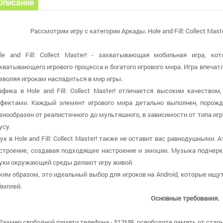
Описание
Рассмотрим игру с категории Аркады. Hole and Fill: Collect Mas
le and Fill: Collect Master! - захватывающая мобильная игра, ко
хватывающего игрового процесса и богатого игрового мира. Игра впечат
зволяя игрокам насладиться в мир игры.
афика в Hole and Fill: Collect Master! отличается высоким качеств
фектами. Каждый элемент игрового мира детально выполнен, порожд
знообразен от реалистичного до мультяшного, в зависимости от типа иг
усу.
ук в Hole and Fill: Collect Master! также не оставит вас равнодушным
строение, создавая подходящее настроение и эмоции. Музыка подчер
уки окружающей среды делают игру живой.
ким образом, это идеальный выбор для игроков на Android, которые ищу
ймплей.
Основные требования.
 Размер свободной памяти телефона - 512MB, освободите память от стары