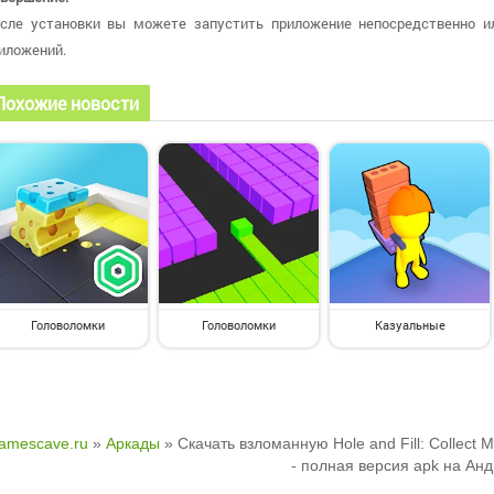
сле установки вы можете запустить приложение непосредственно и
иложений.
Похожие новости
Головоломки
Головоломки
Казуальные
amescave.ru
»
Аркады
» Скачать взломанную Hole and Fill: Collect 
- полная версия apk на Ан