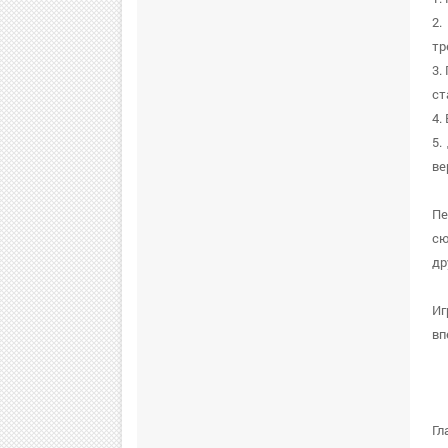
2.
тр
3.
ст
4.
5.
ве
Пе
сю
др
Иг
вп
Гл