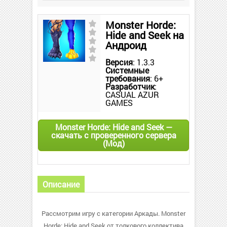
Monster Horde:
Hide and Seek на
Андроид
Версия
: 1.3.3
Системные
требования
: 6+
Разработчик
:
CASUAL AZUR
GAMES
Monster Horde: Hide and Seek —
скачать с проверенного сервера
(Мод)
Описание
Рассмотрим игру с категории Аркады. Monster
Horde: Hide and Seek от толкового коллектива