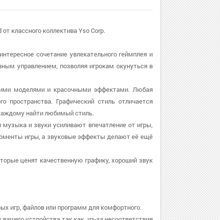
 от классного коллектива Yso Corp.
интересное сочетание увлекательного геймплея и
ивным управлением, позволяя игрокам окунуться в
ткими моделями и красочными эффектами. Любая
го пространства. Графический стиль отличается
каждому найти любимый стиль.
 музыка и звуки усиливают впечатление от игры,
оменты игры, а звуковые эффекты делают её ещё
оторые ценят качественную графику, хороший звук
рых игр, файлов или программ для комфортного.
 вашего устройства так как, из-за несоответствия