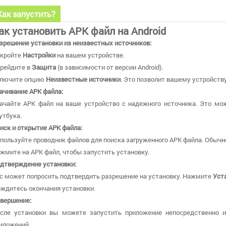
Как запустить?
ак установить APK файл на Android
зрешение установки из неизвестных источников:
кройте
Настройки
на вашем устройстве.
рейдите в
Защита
(в зависимости от версии Android).
лючите опцию
Неизвестные источники
. Это позволит вашему устройству
ачивание APK файла:
ачайте APK файл на ваше устройство с надежного источника. Это мож
утбука.
иск и открытие APK файла:
пользуйте проводник файлов для поиска загруженного APK файла. Обычн
жмите на APK файл, чтобы запустить установку.
дтверждение установки:
с может попросить подтвердить разрешение на установку. Нажмите
Уст
ждитесь окончания установки.
вершение:
сле установки вы можете запустить приложение непосредственно 
иложений.