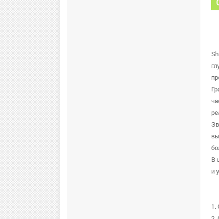
Sh
гл
пр
Гр
ча
ре
Зв
вы
бо
В 
и 
1.
2.