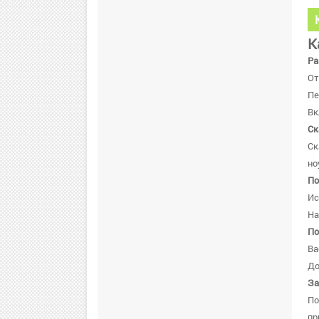
К
Ра
От
Пе
Вк
Ск
Ск
но
По
Ис
На
По
Ва
До
За
По
пр