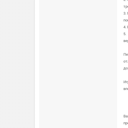
тр
3.
по
4.
5.
ве
Пе
от
до
Иг
вп
Ва
пр