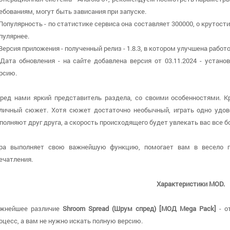
ебованиям, могут быть зависания при запуске.
 Популярность - по статистике сервиса она составляет 300000, о крутости
пулярнее.
 Версия приложения - полученный релиз - 1.8.3, в котором улучшена работ
 Дата обновления - на сайте добавлена версия от 03.11.2024 - устан
рсию.
ред нами яркий представитель раздела, со своими особенностями. 
личный сюжет. Хотя сюжет достаточно необычный, играть одно удов
полняют друг друга, а скорость происходящего будет увлекать вас все б
ра выполняет свою важнейшую функцию, помогает вам в весело п
ечатления.
Характеристики MOD.
жнейшее различие
Shroom Spread (Шрум спред) [МОД Mega Pack]
- о
оцесс, а вам не нужно искать полную версию.