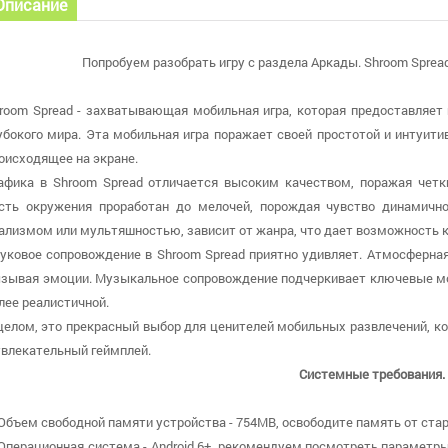
Описание
Попробуем разобрать игру с раздела Аркады. Shroom Spread
room Spread - захватывающая мобильная игра, которая предоставляет 
убокого мира. Эта мобильная игра поражает своей простотой и интуит
оисходящее на экране.
афика в Shroom Spread отличается высоким качеством, поражая че
сть окружения проработан до мелочей, порождая чувство динамично
ализмом или мультяшностью, зависит от жанра, что дает возможность 
уковое сопровождение в Shroom Spread приятно удивляет. Атмосферная
зывая эмоции. Музыкальное сопровождение подчеркивает ключевые м
лее реалистичной.
целом, это прекрасный выбор для ценителей мобильных развлечений, к
увлекательный геймплей.
Системные требования.
 Объем свободной памяти устройства - 754MB, освободите память от ста
 Операционная система - Android 6+, рекомендуем посмотреть параметры