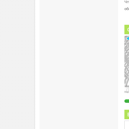
Чт
об