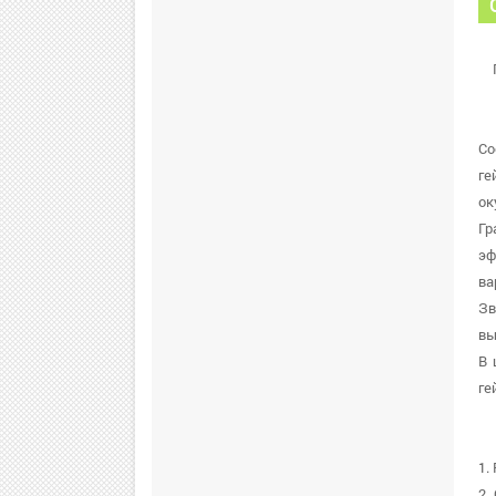
Co
ге
ок
Гр
эф
ва
Зв
вы
В 
ге
1.
2.