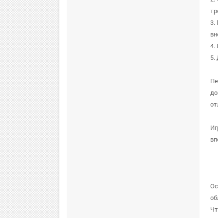
тр
3.
вн
4.
5.
Пе
до
от
Иг
вп
Ос
об
Чт