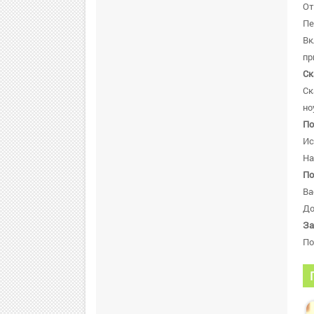
От
Пе
В
пр
Ск
Ск
но
По
Ис
На
По
Ва
До
За
По