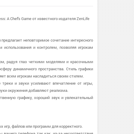
: A Chef's Game от известного издателя ZenLife
я предлагает неповторимое сочетание интересного
м использования и контролем, позволяя игрокам
вом, радуя глаз четкими моделями и красочными
сферу динамичного пространства. Стиль графики
ляет всем игрокам насладиться своим стилем.
 треки и звуки усиливают впечатление от игры,
уки окружения добавляют реализма.
ственную графику, хороший звук и увлекательный
х игр, файлов или программ для корректного.
ы вашего телефона так как, из-за несоответствия