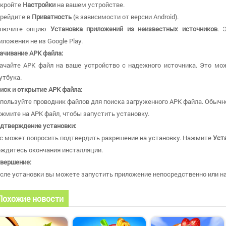
кройте
Настройки
на вашем устройстве.
рейдите в
Приватность
(в зависимости от версии Android).
ключите опцию
Установка приложений из неизвестных источников
. 
иложения не из Google Play.
ачивание APK файла:
ачайте APK файл на ваше устройство с надежного источника. Это мож
утбука.
иск и открытие APK файла:
пользуйте проводник файлов для поиска загруженного APK файла. Обычн
жмите на APK файл, чтобы запустить установку.
дтверждение установки:
с может попросить подтвердить разрешение на установку. Нажмите
Уст
ждитесь окончания инсталляции.
вершение:
сле установки вы можете запустить приложение непосредственно или най
Похожие новости