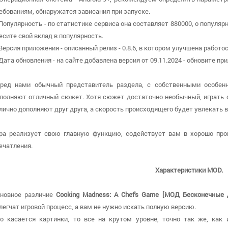
ебованиям, обнаружатся зависания при запуске.
 Популярность - по статистике сервиса она составляет 880000, о популя
есите свой вклад в популярность.
 Версия приложения - описанный релиз - 0.8.6, в котором улучшена работо
 Дата обновления - на сайте добавлена версия от 09.11.2024 - обновите п
ред нами обычный представитель раздела, с собственными особенн
полняют отличный сюжет. Хотя сюжет достаточно необычный, играть о
лично дополняют друг друга, а скорость происходящего будет увлекать в
ра реализует свою главную функцию, содействует вам в хорошо про
ечатления.
Характеристики MOD.
новное различие
Cooking Madness: A Chef's Game [МОД Бесконечные 
легчат игровой процесс, а вам не нужно искать полную версию.
о касается картинки, то все на крутом уровне, точно так же, как