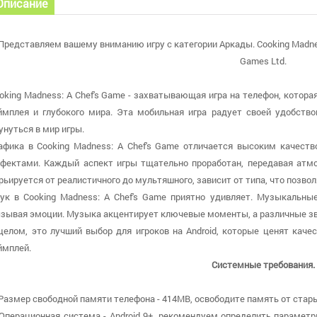
Описание
Представляем вашему вниманию игру с категории Аркады. Cooking Madness
Games Ltd.
oking Madness: A Chef's Game - захватывающая игра на телефон, котора
ймплея и глубокого мира. Эта мобильная игра радует своей удобство
унуться в мир игры.
афика в Cooking Madness: A Chef's Game отличается высоким качест
фектами. Каждый аспект игры тщательно проработан, передавая атмо
рьируется от реалистичного до мультяшного, зависит от типа, что позво
ук в Cooking Madness: A Chef's Game приятно удивляет. Музыкальные
зывая эмоции. Музыка акцентирует ключевые моменты, а различные зв
целом, это лучший выбор для игроков на Android, которые ценят каче
ймплей.
Системные требования.
 Размер свободной памяти телефона - 414MB, освободите память от стары
 Операционная система - Android 9+, рекомендуем определить параметр