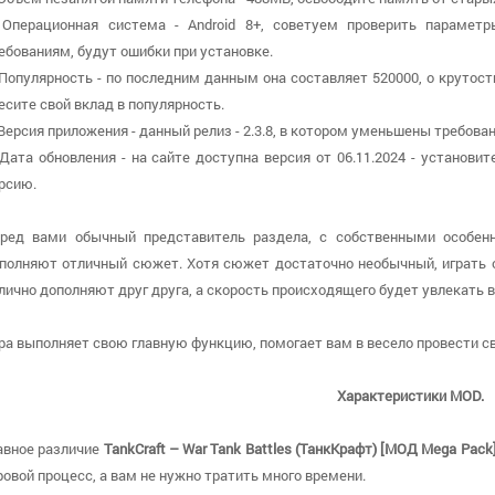
 Операционная система - Android 8+, советуем проверить параметр
ебованиям, будут ошибки при установке.
 Популярность - по последним данным она составляет 520000, о крутос
есите свой вклад в популярность.
 Версия приложения - данный релиз - 2.3.8, в котором уменьшены требован
 Дата обновления - на сайте доступна версия от 06.11.2024 - установи
рсию.
ред вами обычный представитель раздела, с собственными особенн
полняют отличный сюжет. Хотя сюжет достаточно необычный, играть о
лично дополняют друг друга, а скорость происходящего будет увлекать в
ра выполняет свою главную функцию, помогает вам в весело провести св
Характеристики MOD.
авное различие
TankCraft – War Tank Battles (ТанкКрафт) [МОД Mega Pack
ровой процесс, а вам не нужно тратить много времени.