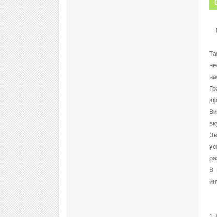
Ta
не
на
Гр
эф
Ви
вк
Зв
ус
ра
В 
ин
1.