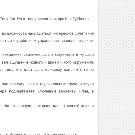
nk Battles от популярного автора Ihor Tykhonov.
аёт возможность насладиться интересное сочетание
ностью и удобством управления, позволяя игрокам
е, впечатляя качественными моделями и яркими
ывая ощущение живого и динамичного окружения.
т типа, что даёт шанс каждому найти что-то по
ит вас равнодушными. Музыкальные треки и звуки
фера подчеркивает ключевые моменты игры, а
 любят красивую картинку, качественный звук и
 игр, файлов или программ для успешного.