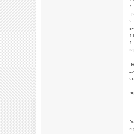
2.
тр
3.
вн
4.
5.
ве
Пе
до
от
Иг
Гл
иг