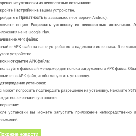
зрешение установки из неизвестных источников:
кройте
Настройки
на вашем устройстве.
рейдите в
Приватность
(в зависимости от версии Android).
ключите опцию
Разрешить установку из неизвестных источников
. 
иложения не из Google Play.
ачивание APK файла:
ачайте APK файл на ваше устройство с надежного источника. Это можн
угого устройства.
иск и открытие APK файла:
пользуйте файловый менеджер для поиска загруженного APK файла. Обы
жмите на APK файл, чтобы запустить установку.
дтверждение установки:
с может попросить подтвердить разрешение на установку. Нажмите
Уст
ждитесь окончания установки.
вершение:
сле установки вы можете запустить приложение непосредственно 
иложений.
Похожие новости