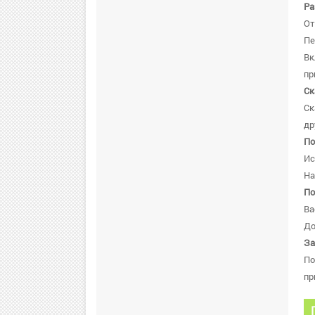
Ра
От
Пе
В
пр
Ск
Ск
др
По
Ис
На
По
Ва
До
За
По
пр