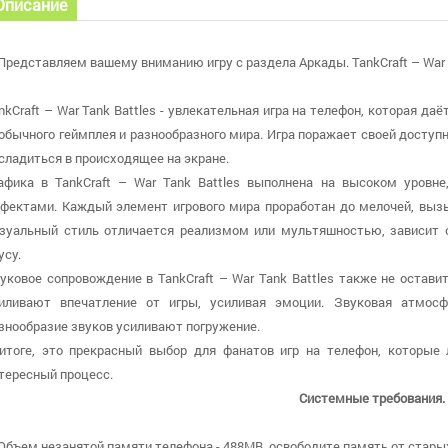
Описание
Представляем вашему вниманию игру с раздела Аркады. TankCraft – War Ta
nkCraft – War Tank Battles - увлекательная игра на телефон, которая д
обычного геймплея и разнообразного мира. Игра поражает своей доступ
сладиться в происходящее на экране.
афика в TankCraft – War Tank Battles выполнена на высоком уровн
фектами. Каждый элемент игрового мира проработан до мелочей, выз
зуальный стиль отличается реализмом или мультяшностью, зависит о
усу.
уковое сопровождение в TankCraft – War Tank Battles также не остав
иливают впечатление от игры, усиливая эмоции. Звуковая атмос
знообразие звуков усиливают погружение.
итоге, это прекрасный выбор для фанатов игр на телефон, которые
тересный процесс.
Системные требования.
 Объем незанятой памяти телефона - 488MB, освободите память от старых