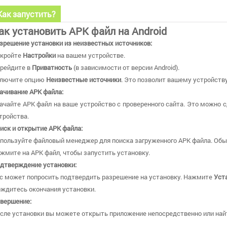
Как запустить?
ак установить APK файл на Android
зрешение установки из неизвестных источников:
кройте
Настройки
на вашем устройстве.
рейдите в
Приватность
(в зависимости от версии Android).
лючите опцию
Неизвестные источники
. Это позволит вашему устройству
ачивание APK файла:
ачайте APK файл на ваше устройство с проверенного сайта. Это можно с
тройства.
иск и открытие APK файла:
пользуйте файловый менеджер для поиска загруженного APK файла. Обы
жмите на APK файл, чтобы запустить установку.
дтверждение установки:
с может попросить подтвердить разрешение на установку. Нажмите
Уст
ждитесь окончания установки.
вершение:
сле установки вы можете открыть приложение непосредственно или найт