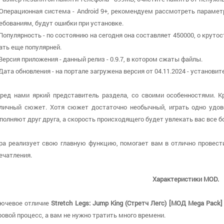
 Операционная система - Android 9+, рекомендуем рассмотреть парамет
ебованиям, будут ошибки при установке.
 Популярность - по состоянию на сегодня она составляет 450000, о круто
ать еще популярней.
 Версия приложения - данный релиз - 0.9.7, в котором сжаты файлы.
 Дата обновления - на портале загружена версия от 04.11.2024 - установ
ред нами яркий представитель раздела, со своими особенностями. 
личный сюжет. Хотя сюжет достаточно необычный, играть одно удов
полняют друг друга, а скорость происходящего будет увлекать вас все б
ра реализует свою главную функцию, помогает вам в отлично провест
ечатления.
Характеристики MOD.
ючевое отличие
Stretch Legs: Jump King (Стретч Легс) [МОД Mega Pack]
ровой процесс, а вам не нужно тратить много времени.