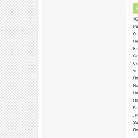
К
Ра
От
Пе
Вк
Ск
Ск
ус
По
Ис
На
По
Ва
До
За
По