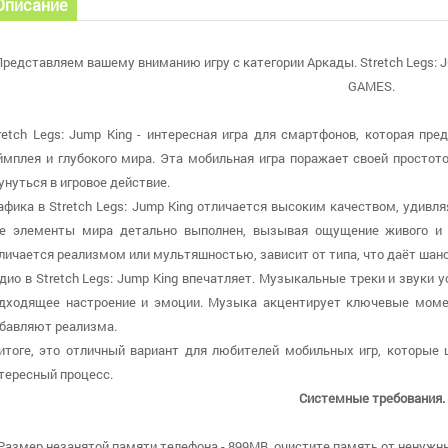
Описание
Представляем вашему вниманию игру с категории Аркады. Stretch Legs: 
GAMES.
retch Legs: Jump King - интересная игра для смартфонов, которая пр
ймплея и глубокого мира. Эта мобильная игра поражает своей простот
унуться в игровое действие.
афика в Stretch Legs: Jump King отличается высоким качеством, удив
е элементы мира детально выполнен, вызывая ощущение живого и 
личается реализмом или мультяшностью, зависит от типа, что даёт шан
дио в Stretch Legs: Jump King впечатляет. Музыкальные треки и звуки 
дходящее настроение и эмоции. Музыка акцентирует ключевые моме
бавляют реализма.
итоге, это отличный вариант для любителей мобильных игр, которые 
тересный процесс.
Системные требования.
 Размер незанятой памяти телефона - 899MB, очистите память от ненужны