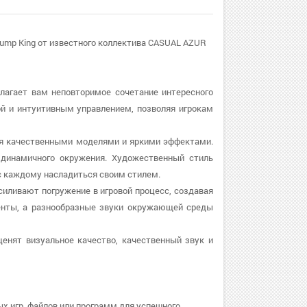
Jump King от известного коллектива CASUAL AZUR
едлагает вам неповторимое сочетание интересного
ой и интуитивным управлением, позволяя игрокам
ляя качественными моделями и яркими эффектами.
динамичного окружения. Художественный стиль
с каждому насладиться своим стилем.
усиливают погружение в игровой процесс, создавая
нты, а разнообразные звуки окружающей среды
ценят визуальное качество, качественный звук и
х игр, файлов или программ для успешного.