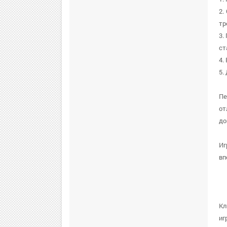
2.
тр
3.
ст
4.
5.
Пе
от
до
Иг
вп
Кл
иг