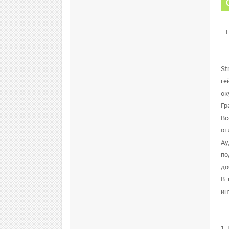
St
ге
ок
Гр
Вс
от
Ау
по
до
В 
ин
1.