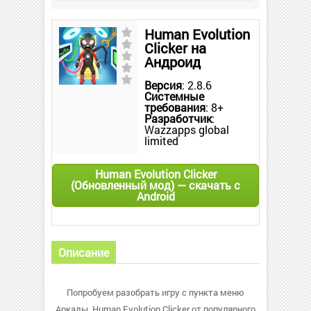
Human Evolution
Clicker на
Андроид
Версия
: 2.8.6
Системные
требования
: 8+
Разработчик
:
Wazzapps global
limited
Human Evolution Clicker
(Обновленный мод) — скачать с
Android
Описание
Попробуем разобрать игру с пункта меню
Аркады. Human Evolution Clicker от популярного