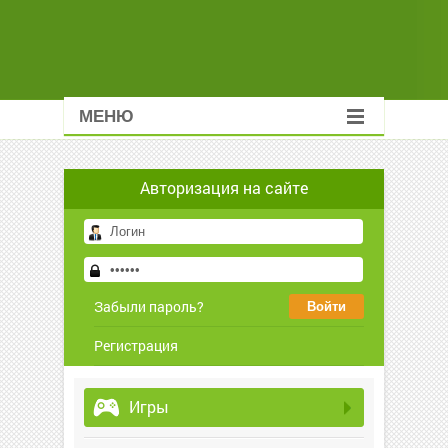
МЕНЮ
Авторизация на сайте
Забыли пароль?
Регистрация
Игры