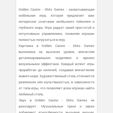
Golden Casino - Slots Games - захватывающая
мобильная игра, которая предлагает вам
интересное сочетание необычного геймплея и
глубокого мира. Игра радует своей простотой и
интуитивным управлением, позволяя игрокам
полностью погрузиться в игру.
Картинка в Golden Casino - Slots Games
выполнена на высоком уровне, впечатляя
детализированными моделями и яркими
визуальными эффектами. Каждый аспект игры
проработан до мелочей, создавая впечатление
живого мира. Художественный стиль отличается
реализмом или мультяшностью, в зависимости
от типа игры, что позволяет всем игрокам найти
любимый стиль.
Звук в Golden Casino - Slots Games не
разочарует. Музыкальные треки и звуки
добавляют атмосферности, вызывая эмоции.