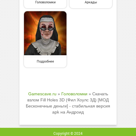
Головоломки
Аркады
Подробнее
Gamescave.ru
»
Головоломки
» Скачать
взлом Fill Holes 3D (Фил Хоулс 3Д) [МОД
Бесконечные деньги] - стабильная версия
apk на Андроид
Copyright © 2024